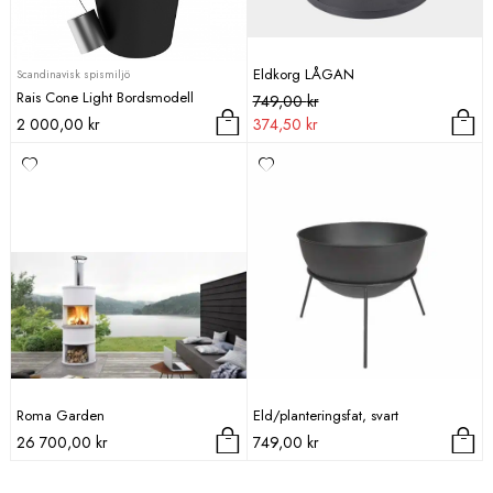
Eldkorg LÅGAN
Scandinavisk spismiljö
Rais Cone Light Bordsmodell
Det
Det
749,00
kr
ursprungliga
nuvarande
2 000,00
kr
374,50
kr
priset
priset
var:
är:
749,00 kr.
374,50 kr.
Roma Garden
Eld/planteringsfat, svart
26 700,00
kr
749,00
kr