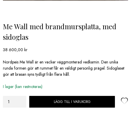
Me Wall med brandmursplatta, med
sidoglas
38 600,00
kr
Nordpeis Me Wall är en vacker väggmonterad vedkamin. Den unika
runda formen gör att rummet får en väldigt personlig prägel. Sidoglaset
gör att brasan syns tydligt från flera håll.
I lager (kan restnoteras)
LÄGG TILL I VARUKORG
Me
Wall
med
brandmursplatta,
med