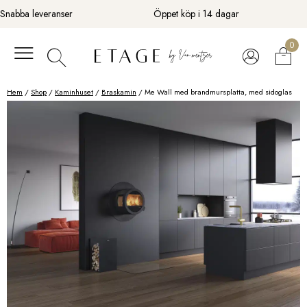
Fortsätt
Snabba leveranser
Öppet köp i 14 dagar
till
innehåll
0
Hem
/
Shop
/
Kaminhuset
/
Braskamin
/ Me Wall med brandmursplatta, med sidoglas