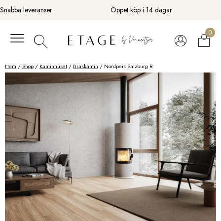
Fortsätt
Snabba leveranser
Öppet köp i 14 dagar
till
innehåll
0
Hem
/
Shop
/
Kaminhuset
/
Braskamin
/ Nordpeis Salzburg R