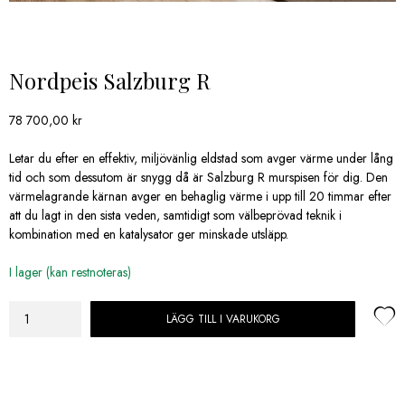
Nordpeis Salzburg R
78 700,00
kr
Letar du efter en effektiv, miljövänlig eldstad som avger värme under lång
tid och som dessutom är snygg då är Salzburg R murspisen för dig. Den
värmelagrande kärnan avger en behaglig värme i upp till 20 timmar efter
att du lagt in den sista veden, samtidigt som välbeprövad teknik i
kombination med en katalysator ger minskade utsläpp.
I lager (kan restnoteras)
LÄGG TILL I VARUKORG
Nordpeis
Salzburg
R
mängd