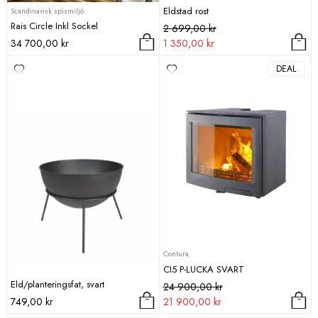
Eldstad rost
Scandinavisk spismiljö
Rais Circle Inkl Sockel
Det
Det
2 699,00
kr
ursprungliga
nuvarande
34 700,00
kr
1 350,00
kr
priset
priset
DEAL
var:
är:
2
1
699,00 kr.
350,00 kr.
Contura
CI5 P-LUCKA SVART
Eld/planteringsfat, svart
Det
Det
24 900,00
kr
ursprungliga
nuvarande
749,00
kr
21 900,00
kr
priset
priset