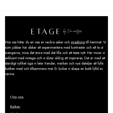
var:
är:
24
21
900,00 kr.
900,00 kr.
Hos oss hittar du en oas av vackra saker och
inredning
till hemmet. Vi
som jobbar här älskar att experimentera med kontraster och att ta ut
svängarna, mixa det stora med det lilla och att testa nytt. Här mixar vi
exklusivt med vintage och vi slutar aldrig att inspireras. Det är med ett
ständigt nyfiket öga vi letar trender, märken och nya detaljer att fylla
butiken med och tillsammans mer Er lyckas vi skapa en butik fylld av
värme
Om oss
Butiken