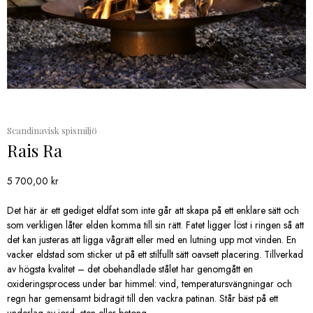
Scandinavisk spismiljö
Rais Ra
5 700,00
kr
Det här är ett gediget eldfat som inte går att skapa på ett enklare sätt och
som verkligen låter elden komma till sin rätt. Fatet ligger löst i ringen så att
det kan justeras att ligga vågrätt eller med en lutning upp mot vinden. En
vacker eldstad som sticker ut på ett stilfullt sätt oavsett placering. Tillverkad
av högsta kvalitet – det obehandlade stålet har genomgått en
oxideringsprocess under bar himmel: vind, temperatursvängningar och
regn har gemensamt bidragit till den vackra patinan. Står bäst på ett
underlag av jord, sten eller betong.