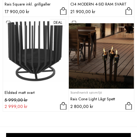
Rais Square inkl. grillgaller
CI4 MODERN 4-SID RAM SVART
17 900,00
kr
21 900,00
kr
DEAL
Eldstad matt svart
Scandinavisk spismiljö
Rais Cone Light Lågt Spett
Det
Det
5 999,00
kr
ursprungliga
nuvarande
2 999,00
kr
2 800,00
kr
priset
priset
var:
är:
5
2
999,00 kr.
999,00 kr.