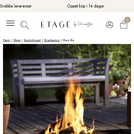
Fortsätt
Snabba leveranser
Öppet köp i 14 dagar
till
innehåll
0
Hem
/
Shop
/
Kaminhuset
/
Braskamin
/ Rais Ra