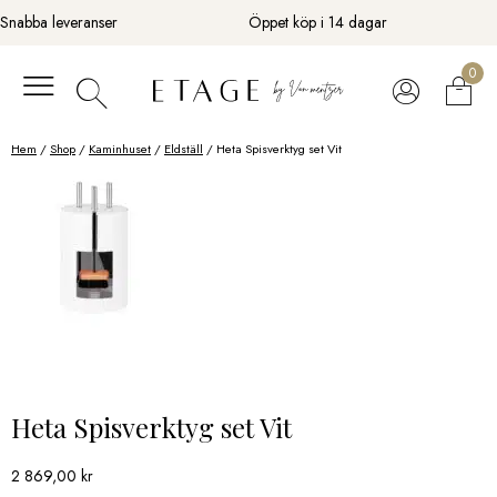
Fortsätt
Snabba leveranser
Öppet köp i 14 dagar
till
innehåll
0
Hem
/
Shop
/
Kaminhuset
/
Eldställ
/ Heta Spisverktyg set Vit
Heta Spisverktyg set Vit
2 869,00
kr