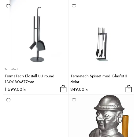
TermaTech
TermaTech Eldställ UU round
Termatech Spisset med Glasfot 3
180x180x677mm
delar
1 699,00
kr
849,00
kr