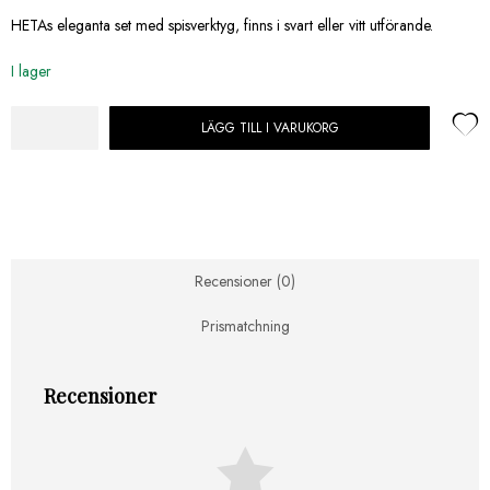
HETAs eleganta set med spisverktyg, finns i svart eller vitt utförande.
I lager
LÄGG TILL I VARUKORG
Heta
Spisverktyg
set
Vit
mängd
Recensioner (0)
Prismatchning
Recensioner