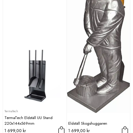
TermaTech
TermaTech Eldställ UU Stand
220x144x569mm
Eldställ Skogshuggaren
1 699,00
kr
1 699,00
kr