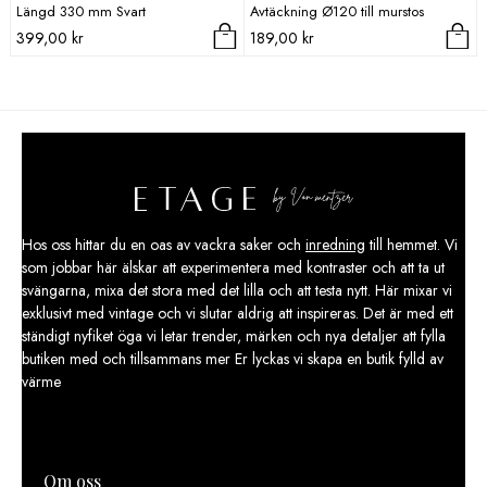
Längd 330 mm Svart
Avtäckning Ø120 till murstos
399,00
kr
189,00
kr
Hos oss hittar du en oas av vackra saker och
inredning
till hemmet. Vi
som jobbar här älskar att experimentera med kontraster och att ta ut
svängarna, mixa det stora med det lilla och att testa nytt. Här mixar vi
exklusivt med vintage och vi slutar aldrig att inspireras. Det är med ett
ständigt nyfiket öga vi letar trender, märken och nya detaljer att fylla
butiken med och tillsammans mer Er lyckas vi skapa en butik fylld av
värme
Om oss