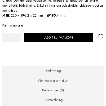
Classic. Den ger stabil vedplacering, förbättrat luftflöde och en renare,
mer effektiv förbränning. Enkel att installera och skyddar eldstadens botten
mot slitage.
Mått:
220 × 196,2 × 22 mm –
Ø195,4 mm
.
Kan restnoteras
LÄGG TILL I VARUKORG
Contura
Rostertallrik
C800
mängd
Beskrivning
Ytterligare information
Recensioner (0)
Prismatchning