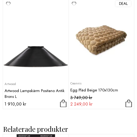
DEAL
Ceannis
Artwood
Egg Pläd Beige 170x130cm
Artwood Lampskärm Positano Antik
Brons L
Det
Det
3 749,00
kr
ursprungliga
nuvarande
1 910,00
kr
2 249,00
kr
priset
priset
var:
är:
3
2
Relaterade produkter
749,00 kr.
249,00 kr.