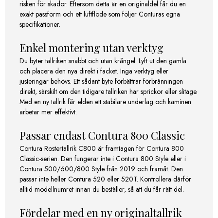
risken för skador. Eftersom detta är en originaldel får du en
exakt passform och ett luftflöde som följer Conturas egna
specifikationer.
Enkel montering utan verktyg
Du byter tallriken snabbt och utan krångel. Lyft ut den gamla
och placera den nya direkt i facket. Inga verktyg eller
justeringar behövs. Ett sådant byte förbättrar förbränningen
direkt, särskilt om den tidigare tallriken har sprickor eller slitage.
Med en ny tallrik får elden ett stabilare underlag och kaminen
arbetar mer effektivt.
Passar endast Contura 800 Classic
Contura Rostertallrik C800 är framtagen för Contura 800
Classic-serien. Den fungerar inte i Contura 800 Style eller i
Contura 500/600/800 Style från 2019 och framåt. Den
passar inte heller Contura 520 eller 520T. Kontrollera därför
alltid modellnumret innan du beställer, så att du får rätt del.
Fördelar med en ny originaltallrik