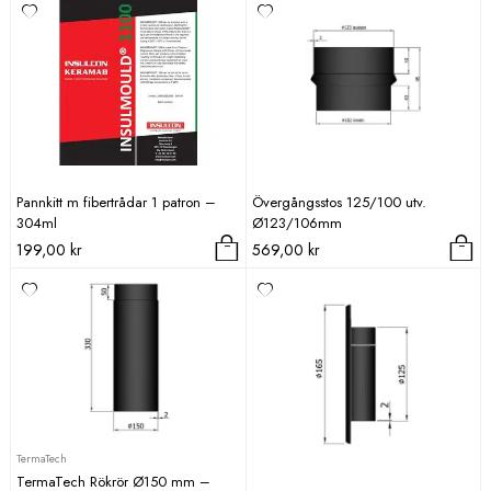
Pannkitt m fibertrådar 1 patron –
Övergångsstos 125/100 utv.
304ml
Ø123/106mm
199,00
kr
569,00
kr
TermaTech
TermaTech Rökrör Ø150 mm –