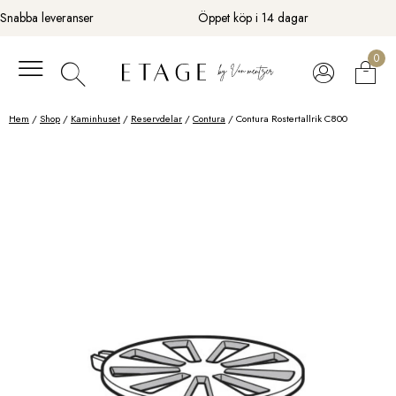
Fortsätt
Snabba leveranser
Öppet köp i 14 dagar
till
innehåll
0
Hem
/
Shop
/
Kaminhuset
/
Reservdelar
/
Contura
/ Contura Rostertallrik C800