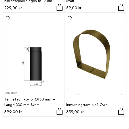
blisterförpackningen m. 2,5m
Svart
229,00
kr
59,00
kr
TermaTech
TermaTech Rökrör Ø150 mm –
Längd 330 mm Svart
Inmurningsram Nr 1 Övre
399,00
kr
359,00
kr