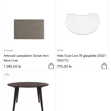
Artwood
HETA
Artwood Lampskärm Donati Arm
Heta Scan-Line 7B glasplatta (0021-
Rave Liver
026111)
1 285,00
kr
770,00
kr