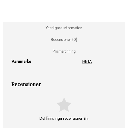
Eclipse/Moderna
-
DE
(910x610
mm)
Ytterligare information
mängd
Recensioner (0)
Prismatchning
Varumärke
HETA
Recensioner
Det finns inga recensioner än.