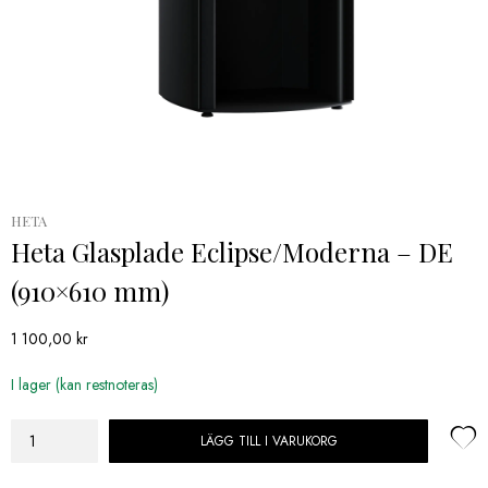
HETA
Heta Glasplade Eclipse/Moderna – DE
(910×610 mm)
1 100,00
kr
I lager (kan restnoteras)
LÄGG TILL I VARUKORG
Heta
Glasplade