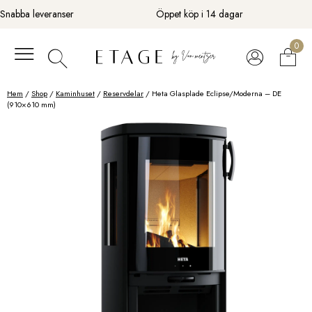
Fortsätt
Snabba leveranser
Öppet köp i 14 dagar
till
innehåll
0
Hem
/
Shop
/
Kaminhuset
/
Reservdelar
/ Heta Glasplade Eclipse/Moderna – DE
(910×610 mm)