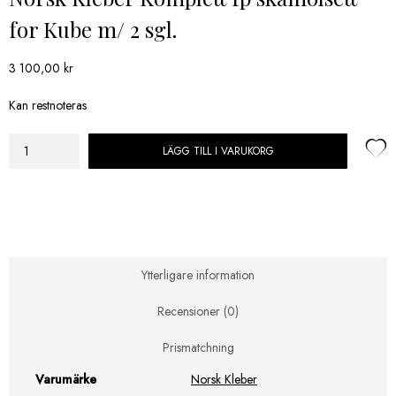
for Kube m/ 2 sgl.
3 100,00
kr
Kan restnoteras
LÄGG TILL I VARUKORG
Norsk
Kleber
Komplett
fp
skamolsett
for
Kube
Ytterligare information
m/
2
Recensioner (0)
sgl.
mängd
Prismatchning
Varumärke
Norsk Kleber