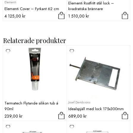
Elementi
Elementi Rostfritt stål lock –
Elementi Cover – Fyrkant 62 cm
kvadratiska brännare
4 125,00
kr
1 510,00
kr
Relaterade produkter
Josef Davidssons
Termatech Flytande silikon tub á
90ml
Idealspjäll med lock 175x300mm
239,00
kr
689,00
kr