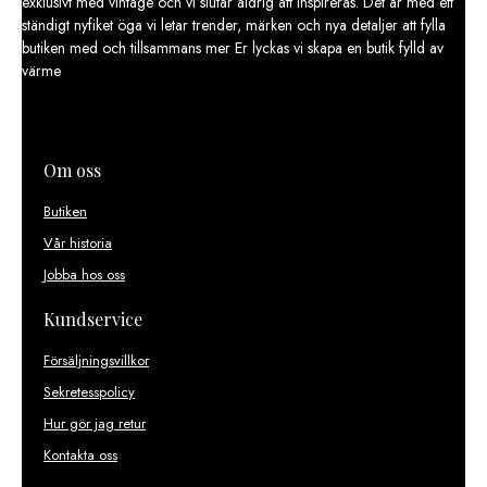
exklusivt med vintage och vi slutar aldrig att inspireras. Det är med ett
ständigt nyfiket öga vi letar trender, märken och nya detaljer att fylla
butiken med och tillsammans mer Er lyckas vi skapa en butik fylld av
värme
Om oss
Butiken
Vår historia
Jobba hos oss
Kundservice
Försäljningsvillkor
Sekretesspolicy
Hur gör jag retur
Kontakta oss