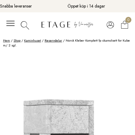
Fortsätt
Snabba leveranser
Öppet köp i 14 dagar
till
innehåll
0
Hem
/
Shop
/
Kaminhuset
/
Reservdelar
/ Norsk Kleber Komplett fp skamolsett for Kube
m/ 2 sgl.