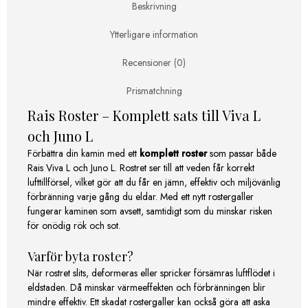
Juno
Beskrivning
L
mängd
Ytterligare information
Recensioner (0)
Prismatchning
Rais Roster – Komplett sats till Viva L
och Juno L
Förbättra din kamin med ett
komplett roster
som passar både
Rais Viva L och Juno L. Rostret ser till att veden får korrekt
lufttillförsel, vilket gör att du får en jämn, effektiv och miljövänlig
förbränning varje gång du eldar. Med ett nytt rostergaller
fungerar kaminen som avsett, samtidigt som du minskar risken
för onödig rök och sot.
Varför byta roster?
När rostret slits, deformeras eller spricker försämras luftflödet i
eldstaden. Då minskar värmeeffekten och förbränningen blir
mindre effektiv. Ett skadat rostergaller kan också göra att aska