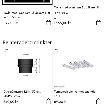
Tavla med svart ram Skidåkare i lift
Tavla med svart ram Skidåkare i lift
Prisintervall:
899,00
kr
– 35×50 cm
899,00 kr
–
till
899,00
kr
1 299,00
kr
1
Den
299,00 kr
här
produkten
Relaterade produkter
har
flera
varianter.
De
olika
alternativen
kan
väljas
på
TermaTech
produktsidan
Övergångsstos 120/150 utv.
Termatech Lim värmebeständigt
Ø149/125mm
17ml
549,00
kr
69,00
kr