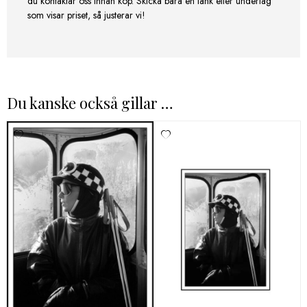
du kontaktar oss innan köp. Skicka bara en länk eller underlag
som visar priset, så justerar vi!
Du kanske också gillar …