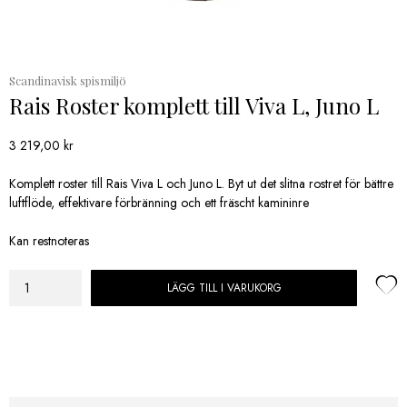
Scandinavisk spismiljö
Rais Roster komplett till Viva L, Juno L
3 219,00
kr
Komplett roster till Rais Viva L och Juno L. Byt ut det slitna rostret för bättre
luftflöde, effektivare förbränning och ett fräscht kamininre
Kan restnoteras
LÄGG TILL I VARUKORG
Rais
Roster
komplett
till
Viva
L,