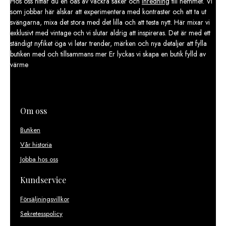
Hos oss hittar du en oas av vackra saker och
inredning
till hemmet. Vi
som jobbar här älskar att experimentera med kontraster och att ta ut
svängarna, mixa det stora med det lilla och att testa nytt. Här mixar vi
exklusivt med vintage och vi slutar aldrig att inspireras. Det är med ett
ständigt nyfiket öga vi letar trender, märken och nya detaljer att fylla
butiken med och tillsammans mer Er lyckas vi skapa en butik fylld av
värme
Om oss
Butiken
Vår historia
Jobba hos oss
Kundservice
Försäljningsvillkor
Sekretesspolicy