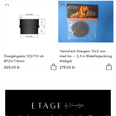
TermaTech Drevgarn 10×2 mm
Övergångsstos 125/110 utv.
med lim – 2,5 m Blisterförpackning
Ø123/116mm
Mörkgrå
569,00
kr
279,00
kr