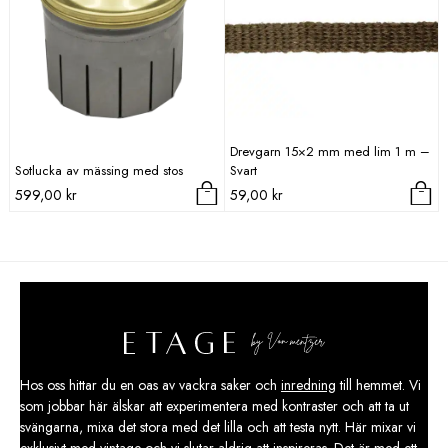
Drevgarn 15×2 mm med lim 1 m –
Sotlucka av mässing med stos
Svart
599,00
kr
59,00
kr
Hos oss hittar du en oas av vackra saker och
inredning
till hemmet. Vi
som jobbar här älskar att experimentera med kontraster och att ta ut
svängarna, mixa det stora med det lilla och att testa nytt. Här mixar vi