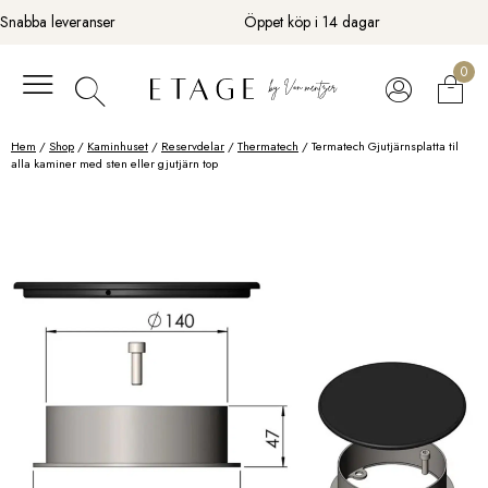
Fortsätt
Snabba leveranser
Öppet köp i 14 dagar
till
innehåll
0
Hem
/
Shop
/
Kaminhuset
/
Reservdelar
/
Thermatech
/ Termatech Gjutjärnsplatta til
alla kaminer med sten eller gjutjärn top