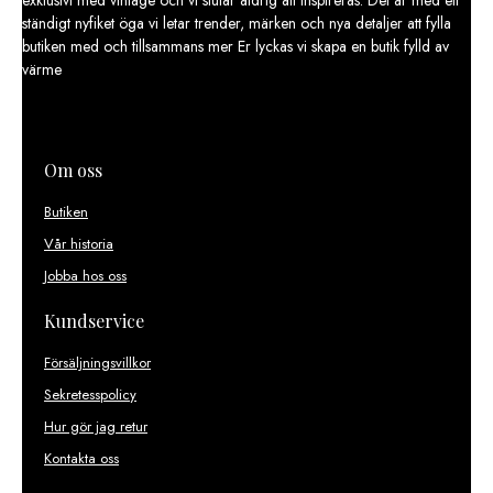
exklusivt med vintage och vi slutar aldrig att inspireras. Det är med ett
ständigt nyfiket öga vi letar trender, märken och nya detaljer att fylla
butiken med och tillsammans mer Er lyckas vi skapa en butik fylld av
värme
Om oss
Butiken
Vår historia
Jobba hos oss
Kundservice
Försäljningsvillkor
Sekretesspolicy
Hur gör jag retur
Kontakta oss