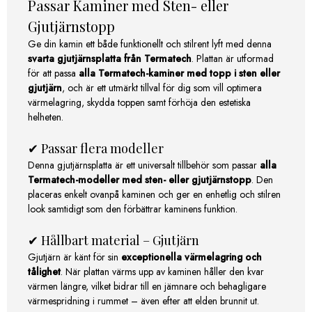
Passar Kaminer med Sten- eller
Gjutjärnstopp
Ge din kamin ett både funktionellt och stilrent lyft med denna
svarta gjutjärnsplatta från Termatech
. Plattan är utformad
för att passa
alla Termatech-kaminer med topp i sten eller
gjutjärn
, och är ett utmärkt tillval för dig som vill optimera
värmelagring, skydda toppen samt förhöja den estetiska
helheten.
✔ Passar flera modeller
Denna gjutjärnsplatta är ett universalt tillbehör som passar
alla
Termatech-modeller med sten- eller gjutjärnstopp
. Den
placeras enkelt ovanpå kaminen och ger en enhetlig och stilren
look samtidigt som den förbättrar kaminens funktion.
✔ Hållbart material – Gjutjärn
Gjutjärn är känt för sin
exceptionella värmelagring och
tålighet
. När plattan värms upp av kaminen håller den kvar
värmen längre, vilket bidrar till en jämnare och behagligare
värmespridning i rummet – även efter att elden brunnit ut.