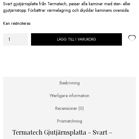
Svart gjutjärnsplatta från Termatech, passar alla kaminer med sten- eller
gjutjärnstopp. Förbättrar värmelagring och skyddar kaminens ovansida.
Kan restnoteras
LÄGG TILL I VARUKORG
Termatech
Gjutjärnsplatta
til
alla
kaminer
med
sten
Beskrivning
eller
gjutjärn
Ytterligare information
top
mängd
Recensioner (0)
Prismatchning
Termatech Gjutjärnsplatta – Svart –