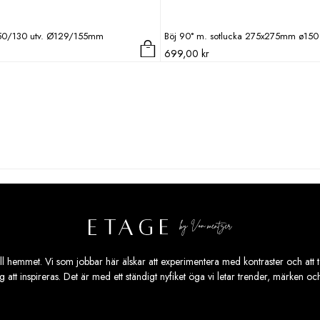
150/130 utv. Ø129/155mm
Böj 90° m. sotlucka 275x275mm ø150
699,00
kr
ill hemmet. Vi som jobbar här älskar att experimentera med kontraster och att ta
ig att inspireras. Det är med ett ständigt nyfiket öga vi letar trender, märken o