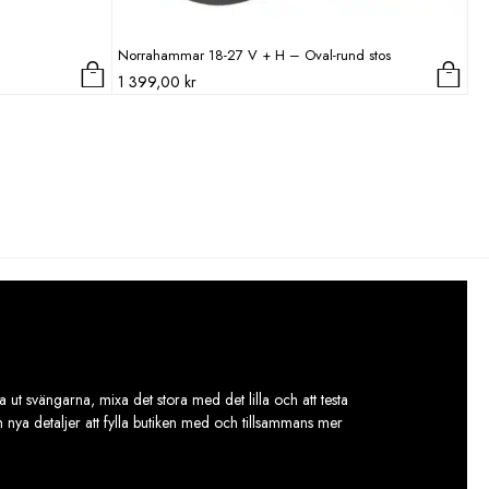
Norrahammar 18-27 V + H – Oval-rund stos
1 399,00
kr
 ut svängarna, mixa det stora med det lilla och att testa
ch nya detaljer att fylla butiken med och tillsammans mer