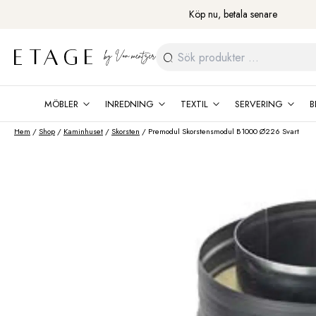
Fortsätt
Köp nu, betala senare
till
innehåll
Sök
efter:
MÖBLER
INREDNING
TEXTIL
SERVERING
B
Hem
/
Shop
/
Kaminhuset
/
Skorsten
/ Premodul Skorstensmodul B1000 Ø226 Svart