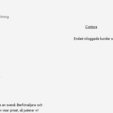
chning
Contura
Endast inloggade kunder s
.
s en svensk återförsäljare och
isar priset, så justerar vi!