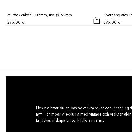
Murstos enkelt L:115mm, inv. Ø162mm
Övergångsstos 
279,00
kr
579,00
kr
Hos oss hittar du en oas av vackra saker och
inredning
t
nytt. Här mixar vi exklusivt med vintage och vi slutar aldr
Er lyckas vi skapa en butik fylld av värme