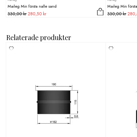
Maileg Min första nalle sand
Maileg Min först
Det
Det
Det
330,00
kr
280,50
kr
330,00
kr
280
ursprungliga
nuvarande
urspr
priset
priset
priset
var:
är:
var:
Relaterade produkter
330,00 kr.
280,50 kr.
330,