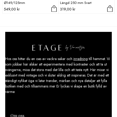
Ø149/125mm
Längd 250 mm Svart
549,00
kr
319,00
kr
Hos oss hittar du en oas av vackra saker och
inredning
till hemmet. Vi
som jobbar här älskar att experimentera med kontraster och att ta ut
svängarna, mixa det stora med det lilla och att testa nytt. Här mixar vi
exklusivt med vintage och vi slutar aldrig att inspireras. Det är med ett
ständigt nyfiket öga vi letar trender, märken och nya detaljer att fylla
butiken med och tillsammans mer Er lyckas vi skapa en butik fylld av
värme
Om oss