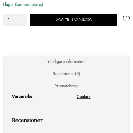
I lager (kan restnoteras)
LÄGG TILL I VARUKORG
Premodul
TOPP
MODULER
rökrör
Ø130
Topp-
mod
Ytterligare information
200-
130
Recensioner (0)
mängd
Prismatchning
Varumärke
Contura
Recensioner