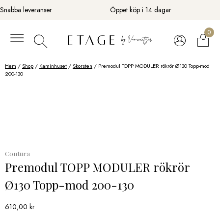
Fortsätt
Snabba leveranser
Öppet köp i 14 dagar
till
innehåll
0
Hem
/
Shop
/
Kaminhuset
/
Skorsten
/ Premodul TOPP MODULER rökrör Ø130 Topp-mod
200-130
Contura
Premodul TOPP MODULER rökrör
Ø130 Topp-mod 200-130
610,00
kr