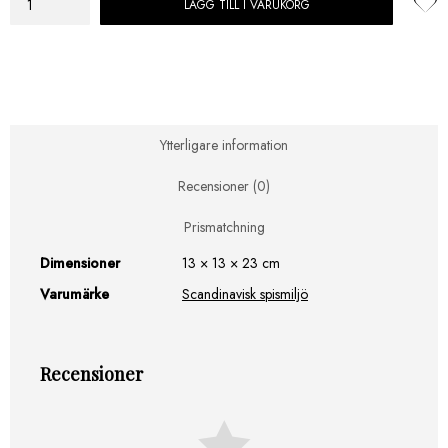
LÄGG TILL I VARUKORG
Rais
Lightning
Brunt
Läder
mängd
Ytterligare information
Recensioner (0)
Prismatchning
Dimensioner
13 × 13 × 23 cm
Varumärke
Scandinavisk spismiljö
Recensioner