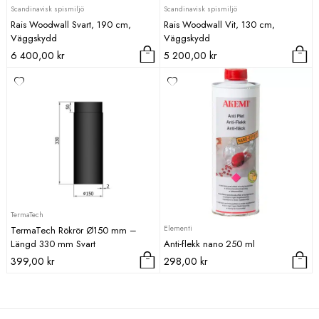
Scandinavisk spismiljö
Scandinavisk spismiljö
Rais Woodwall Svart, 190 cm,
Rais Woodwall Vit, 130 cm,
Väggskydd
Väggskydd
6 400,00
kr
5 200,00
kr
TermaTech
Elementi
TermaTech Rökrör Ø150 mm –
Längd 330 mm Svart
Anti-flekk nano 250 ml
399,00
kr
298,00
kr