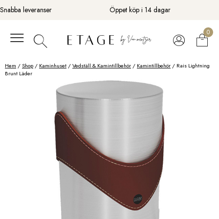
Fortsätt
Snabba leveranser
Öppet köp i 14 dagar
till
innehåll
0
Hem
/
Shop
/
Kaminhuset
/
Vedställ & Kamintillbehör
/
Kamintillbehör
/ Rais Lightning
Brunt Läder