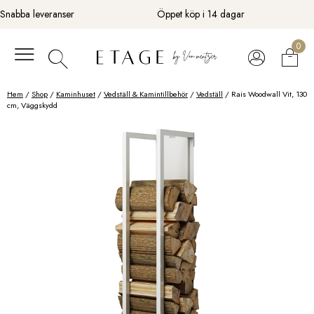
Fortsätt
Snabba leveranser
Öppet köp i 14 dagar
till
innehåll
0
Hem
/
Shop
/
Kaminhuset
/
Vedställ & Kamintillbehör
/
Vedställ
/ Rais Woodwall Vit, 130
cm, Väggskydd