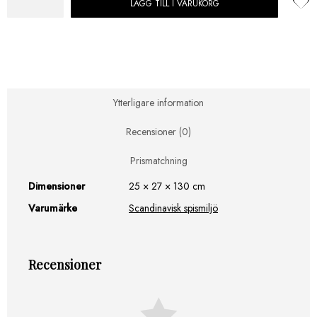
LÄGG TILL I VARUKORG
Rais
Woodwall
Vit,
130
cm,
Väggskydd
mängd
Ytterligare information
Recensioner (0)
Prismatchning
Dimensioner
25 × 27 × 130 cm
Varumärke
Scandinavisk spismiljö
Recensioner