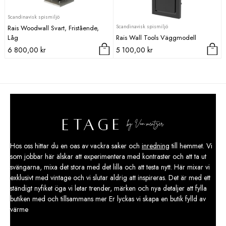
Scandinavisk spismiljö
Scandinavisk spismiljö
Rais Woodwall Svart, Fristående,
Låg
Rais Wall Tools Väggmodell
6 800,00
kr
5 100,00
kr
Hos oss hittar du en oas av vackra saker och
inredning
till hemmet. Vi
som jobbar här älskar att experimentera med kontraster och att ta ut
svängarna, mixa det stora med det lilla och att testa nytt. Här mixar vi
exklusivt med vintage och vi slutar aldrig att inspireras. Det är med ett
ständigt nyfiket öga vi letar trender, märken och nya detaljer att fylla
butiken med och tillsammans mer Er lyckas vi skapa en butik fylld av
värme