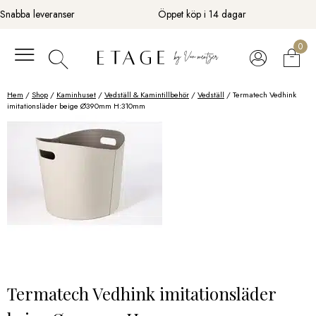
Fortsätt
Snabba leveranser
Öppet köp i 14 dagar
till
innehåll
0
Hem
/
Shop
/
Kaminhuset
/
Vedställ & Kamintillbehör
/
Vedställ
/ Termatech Vedhink
imitationsläder beige Ø390mm H:310mm
Termatech Vedhink imitationsläder