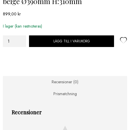
beige Ø390mm H:310mm
899,00
kr
I lager (kan restnoteras)
LÄGG TILL I VARUKORG
Termatech
Vedhink
imitationsläder
beige
Ø390mm
H:310mm
mängd
Recensioner (0)
Prismatchning
Recensioner