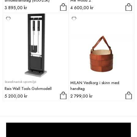
smideshandtag (800-25K)
Me Wood 2
3 895,00
kr
4 600,00
kr
Scandinavisk spismiljö
MILAN Vedkorg i skinn med
Rais Wall Tools Golvmodell
handtag
5 200,00
kr
2 799,00
kr