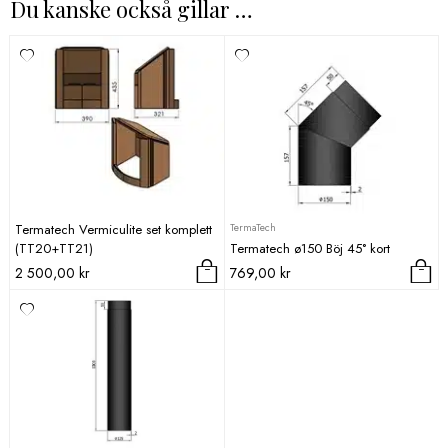
Du kanske också gillar …
TermaTech
Termatech Vermiculite set komplett
(TT20+TT21)
Termatech ø150 Böj 45° kort
2 500,00
kr
769,00
kr