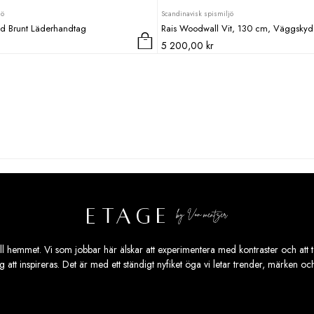
jö
Scandinavisk spismiljö
ed Brunt Läderhandtag
Rais Woodwall Vit, 130 cm, Väggsky
5 200,00
kr
ill hemmet. Vi som jobbar här älskar att experimentera med kontraster och att ta
ig att inspireras. Det är med ett ständigt nyfiket öga vi letar trender, märken o