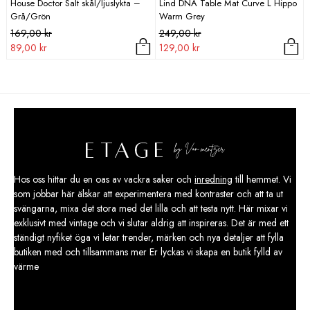
House Doctor Salt skål/ljuslykta –
Lind DNA Table Mat Curve L Hippo
Grå/Grön
Warm Grey
Det
Det
Det
Det
169,00
kr
249,00
kr
ursprungliga
nuvarande
ursprungliga
nuvarande
89,00
kr
129,00
kr
priset
priset
priset
priset
var:
är:
var:
är:
169,00 kr.
89,00 kr.
249,00 kr.
129,00 kr.
Hos oss hittar du en oas av vackra saker och
inredning
till hemmet. Vi
som jobbar här älskar att experimentera med kontraster och att ta ut
svängarna, mixa det stora med det lilla och att testa nytt. Här mixar vi
exklusivt med vintage och vi slutar aldrig att inspireras. Det är med ett
ständigt nyfiket öga vi letar trender, märken och nya detaljer att fylla
butiken med och tillsammans mer Er lyckas vi skapa en butik fylld av
värme