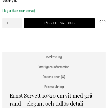
dukningar.
I lager (kan restnoteras)
LÄGG TILL I VARUKORG
Ernst
Servett
10x20cm
vit
m
grå
rand
Beskrivning
mängd
Ytterligare information
Recensioner (0)
Prismatchning
Ernst Servett 10×20 cm vit med grå
rand – elegant och tidlös detalj