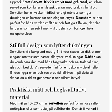
Upptäck
Ernst Servett 10×20 cm vit med grå rand
, en stilren
servett som kombinerar klassisk design med praktisk funktion.
Servetten har ett vackert, tidlöst randigt mönster som ger
dukningen ett harmoniskt och elegant uttryck.
Dessutom
är den
perfekt för både vardagsmåltider och festliga tillfällen, där den
fungerar som en subtil men viktig detalj som förhöjer hela
matupplevelsen.
Stilfull design som lyfter dukningen
Servettens vita bakgrund med grå ränder skapar en diskret men
elegant kontrast som passar alla typer av dukningar.
Därför
kan
du kombinera den med både färgstarka och neutrala tallrikar,
glas och bestick. Vik servetten fint för en dekorativ detalj, eller
låt den ligga enkel och ren bredvid tallriken – på detta sätt
skapar du alltid ett genomtänkt och stilrent intryck.
Praktiska mått och högkvalitativt
material
Med måtten 10×20 cm är
servetten
perfekt för mindre rätter,
smörgåsar eller som detalj på buffébordet. Den är tillverkad i