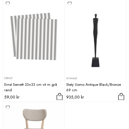
ERNST
Artwood
Ernst Servett 33×33 cm vit m grå
Staty Uomo Antique Black/Bronze
rand
69 cm
59,00
kr
935,00
kr