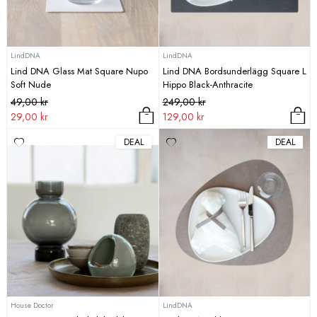
LindDNA
LindDNA
Lind DNA Glass Mat Square Nupo
Lind DNA Bordsunderlägg Square L
Soft Nude
Hippo Black-Anthracite
Det
Det
Det
Det
49,00
kr
249,00
kr
ursprungliga
nuvarande
ursprungliga
nuvarande
29,00
kr
129,00
kr
priset
priset
priset
priset
DEAL
DEAL
var:
är:
var:
är:
49,00 kr.
29,00 kr.
249,00 kr.
129,00 kr.
House Doctor
LindDNA