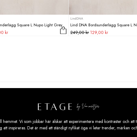
LindDNA
nderlägg Square L Nupo Light Grey
Lind DNA Bordsunderlägg Square L 
Det
Det
Det
,00
kr
249,00
kr
129,00
kr
ungliga
nuvarande
ursprungliga
nuvarande
priset
priset
priset
är:
var:
är:
0 kr.
129,00 kr.
249,00 kr.
129,00 kr.
ill hemmet. Vi som jobbar här älskar att experimentera med kontraster och att ta
ig att inspireras. Det är med ett ständigt nyfiket öga vi letar trender, märken o