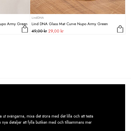
LindDNA
Nupo Army Green
Lind DNA Glass Mat Curve Nupo Army Green
Det
Det
49,00
kr
29,00
kr
ursprungliga
nuvarande
priset
priset
var:
är:
49,00 kr.
29,00 kr.
 ut svängarna, mixa det stora med det lilla och att testa
ch nya detaljer att fylla butiken med och tillsammans mer