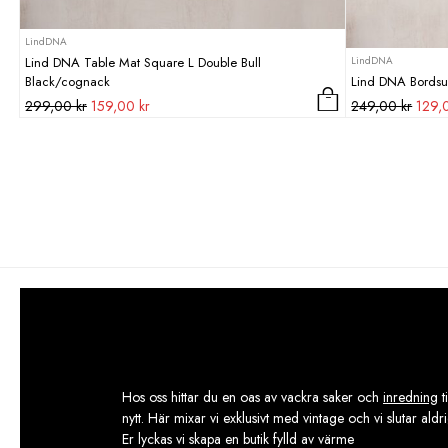
LindDNA
LindDNA
Lind DNA Table Mat Square L Double Bull
Black/cognack
Lind DNA Bordsu
Det
Det
Det
299,00
kr
159,00
kr
249,00
kr
129
ursprungliga
nuvarande
urspr
priset
priset
priset
var:
är:
var:
299,00 kr.
159,00 kr.
249,0
Hos oss hittar du en oas av vackra saker och
inredning
t
nytt. Här mixar vi exklusivt med vintage och vi slutar aldr
Er lyckas vi skapa en butik fylld av värme