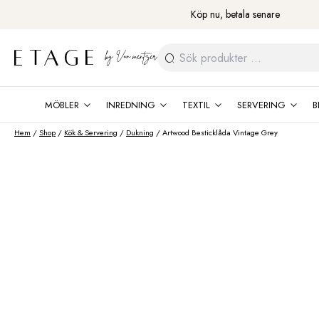
Fortsätt
Köp nu, betala senare
till
innehåll
Sök
efter:
MÖBLER
INREDNING
TEXTIL
SERVERING
B
Hem
/
Shop
/
Kök & Servering
/
Dukning
/ Artwood Besticklåda Vintage Grey