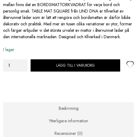
mellan finns det en BORDSMATTORKVADRAT för varje bord och
personlig smak. TABLE MAT SQUARE från LIND DNA är tillverkat av
återvunnet läder som är lätt att rengöra och bordsmattan är därför både
dekorativ och praktisk. Med mer än tusen olika variationer av ytor, former
och färger erbjuder vi det största urvalet av mattor i återvunnet läder på
den internationella marknaden. Designad och tillverkad i Danmark.
I lager
LÄGG TILL I VARUKORG
Lind
DNA
Table
Mat
Square
L
Hippo
Beskrivning
Warm
Grey
Ytterligare information
mängd
Recensioner (0)