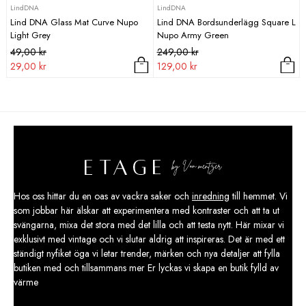
LindDNA
LindDNA
Lind DNA Glass Mat Curve Nupo
Lind DNA Bordsunderlägg Square L
Light Grey
Nupo Army Green
Det
Det
Det
Det
49,00
kr
249,00
kr
ursprungliga
nuvarande
ursprungliga
nuvarande
29,00
kr
129,00
kr
priset
priset
priset
priset
var:
är:
var:
är:
49,00 kr.
29,00 kr.
249,00 kr.
129,00 kr.
Hos oss hittar du en oas av vackra saker och
inredning
till hemmet. Vi
som jobbar här älskar att experimentera med kontraster och att ta ut
svängarna, mixa det stora med det lilla och att testa nytt. Här mixar vi
exklusivt med vintage och vi slutar aldrig att inspireras. Det är med ett
ständigt nyfiket öga vi letar trender, märken och nya detaljer att fylla
butiken med och tillsammans mer Er lyckas vi skapa en butik fylld av
värme