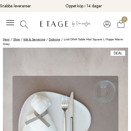
Fortsätt
Snabba leveranser
Öppet köp i 14 dagar
till
innehåll
0
Hem
/
Shop
/
Kök & Servering
/
Dukning
/ Lind DNA Table Mat Square L Hippo Warm
Grey
DEAL