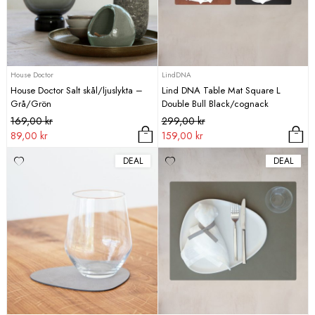
House Doctor
LindDNA
House Doctor Salt skål/ljuslykta –
Lind DNA Table Mat Square L
Grå/Grön
Double Bull Black/cognack
Det
Det
Det
Det
169,00
kr
299,00
kr
ursprungliga
nuvarande
ursprungliga
nuvarande
89,00
kr
159,00
kr
priset
priset
priset
priset
DEAL
DEAL
var:
är:
var:
är:
169,00 kr.
89,00 kr.
299,00 kr.
159,00 kr.