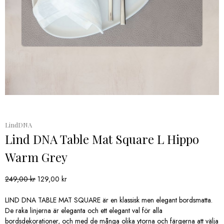
LindDNA
Lind DNA Table Mat Square L Hippo
Warm Grey
Det
Det
249,00
kr
129,00
kr
ursprungliga
nuvarande
priset
priset
LIND DNA TABLE MAT SQUARE är en klassisk men elegant bordsmatta.
var:
är:
De raka linjerna är eleganta och ett elegant val för alla
249,00 kr.
129,00 kr.
bordsdekorationer, och med de många olika ytorna och färgerna att välja