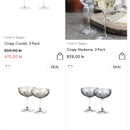
Frederik Bagger
Crispy Coctail, 2-Pack
Frederik Bagger
Crispy Madame, 2-Pack
Det
Det
839,00
kr
ursprungliga
nuvarande
670,00
kr
839,00
kr
priset
priset
DEAL
DEAL
var:
är:
839,00 kr.
670,00 kr.