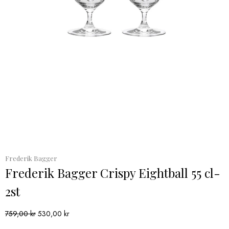
Frederik Bagger
Frederik Bagger Crispy Eightball 55 cl-
2st
Det
Det
759,00
kr
530,00
kr
ursprungliga
nuvarande