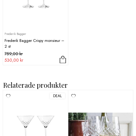
Frederik Bagger
Frederik Bagger Crispy monsieur –
2 st
Det
Det
759,00
kr
ursprungliga
nuvarande
530,00
kr
priset
priset
var:
är:
759,00 kr.
530,00 kr.
Relaterade produkter
DEAL