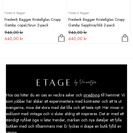
Frederik Bagger
Frederik Bagger
Frederik Bagger Kristallglas Crispy
Frederik Bagger Kristallglas Crispy
Gatsby copal/brun 2-pack
Gatsby Sapphire/blå 2-pack
Det
Det
Det
Det
946,00
kr
946,00
kr
ursprungliga
nuvarande
ursprungliga
nuvarande
640,00
kr
640,00
kr
priset
priset
priset
priset
var:
är:
var:
är:
946,00 kr.
640,00 kr.
946,00 kr.
640,00 kr.
Hos oss hittar du en oas av vackra saker och
inredning
till hemmet. Vi
som jobbar här älskar att experimentera med kontraster och att ta ut
svängarna, mixa det stora med det lilla och att testa nytt. Här mixar vi
exklusivt med vintage och vi slutar aldrig att inspireras. Det är med ett
ständigt nyfiket öga vi letar trender, märken och nya detaljer att fylla
butiken med och tillsammans mer Er lyckas vi skapa en butik fylld av
värme