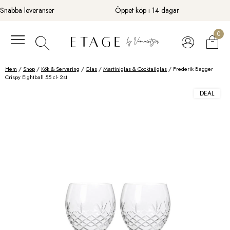
Fortsätt
Snabba leveranser
Öppet köp i 14 dagar
till
innehåll
0
Hem
/
Shop
/
Kök & Servering
/
Glas
/
Martiniglas & Cocktailglas
/ Frederik Bagger
Crispy Eightball 55 cl- 2st
DEAL