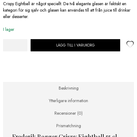
priset
priset
Crispy Eightball är något speciellt. De två eleganta glasen är faktiskt en
var:
är:
kategori för sig själv och glasen kan användas till att från juice till drinkar
759,00 kr.
530,00 kr.
eller desserter.
I lager
LÄGG TILL I VARUKORG
Frederik
Bagger
Crispy
Eightball
55
cl-
2st
Beskrivning
mängd
Ytterligare information
Recensioner (0)
Prismatchning
Frederik Bagger Crispy Eightball 55 cl-