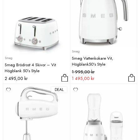
Smeg
Smeg Vattenkokare Vit,
Smeg
Högblank50’s Style
Smeg Brödrost 4 Skivor – Vit
Högblank 50’s Style
Det
Det
1 995,00
kr
ursprungliga
nuvarande
2 495,00
kr
1 495,00
kr
priset
priset
DEAL
var:
är:
1
1
995,00 kr.
495,00 kr.