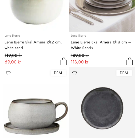
Lene Bjerre
Lene Bjerre
Lene Bjerre Skål Amera Ø12 cm.
Lene Bjerre Skål Amera Ø18 cm –
white sand
White Sands
Det
Det
Det
Det
119,00
kr
189,00
kr
ursprungliga
nuvarande
ursprungliga
nuvarande
69,00
kr
113,00
kr
priset
priset
priset
priset
DEAL
DEAL
var:
är:
var:
är:
119,00 kr.
69,00 kr.
189,00 kr.
113,00 kr.