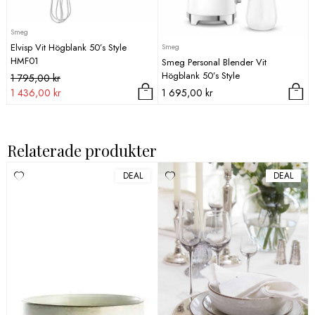
Smeg
Elvisp Vit Högblank 50’s Style
Smeg
HMF01
Smeg Personal Blender Vit
Högblank 50’s Style
Det
Det
1 795,00
kr
ursprungliga
nuvarande
1 436,00
kr
1 695,00
kr
priset
priset
var:
är:
1
1
Relaterade produkter
795,00 kr.
436,00 kr.
DEAL
DEAL