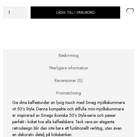
LÄGG TILL I VARUKORG
Smeg
mjölkskummare
vit
50’s
Style
–
Mini-
Beskrivning
Mjölkskummare
Högblank
Ytterligare information
mängd
Recensioner (0)
Prismatchning
Ge dina kaffestunder en lyxig touch med Smeg mjölkskummare
vit 50’s Style. Denna kompakta och stilfulla mini-mjölkskummare
är inspirerad av Smegs ikoniska 50’s Style-serie och passar
perfekt i köket hos alla kaffeälskare. Tack vare sin eleganta
retrodesign blir den inte bara ett funktionellt verktyg, utan även
en dekorativ detalj på köksbänken.