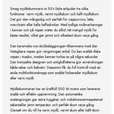
Smeg mjölkskummare vit 50’s Style erbjuder tre olika
funktioner: varm mjölk, varmt mjölkskum och kallt mjölkskum.
Det gör den mångsidig och perfekt för cappuccino, latte,
macchiato eller kalla kaffedrinkar. Med tydliga nivåmarkeringar
i kannan och på vispen mäter du alltid rätt mängd mjölk för
bästa resultat, vilket ger jämnt och silkeslent skum varje gång.
Den keramiska non-stickbeläggningen tillsammans med den
löstagbara vispen gör rengöringen enkel. Du kan snabbt diska
vispen i maskin, medan kannan torkas av på några sekunder.
Den kompakta designen och antiglidfötterna gör användningen
både säker och bekväm. Dessutom får du full kontroll med en
enda multifunktionsknapp som snabbt förbereder mjölkskum
eller varm mjölk.
Mjölkskummaren har en kraftfull 500 W-motor som levererar
snabb och effektiv uppvärmning. Den automatiska
avstängningen ger extra trygghet, och induktionsvärmesystemet
säkerställer jämn temperatur och perfekt skum varje gång.
Oavsett om du vill ha varm mjölk, varmt skum eller kallt skum