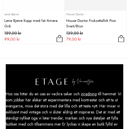
Lene Bjerre
House Doctor
Lene Bjerre Kopp med fat Amera
House Doctor Frukosttallrik Pion
Grå
Svart/Brun
Det
Det
Det
Det
159,00
kr
139,00
kr
ursprungliga
nuvarande
ursprungliga
nuvarande
99,00
kr
79,00
kr
priset
priset
priset
priset
var:
är:
var:
är:
159,00 kr.
99,00 kr.
139,00 kr.
79,00 kr.
Hos oss hittar du en oas av vackra saker och
inredning
till hemmet. Vi
som jobbar här älskar att experimentera med kontraster och att ta ut
svängarna, mixa det stora med det lilla och att testa nytt. Här mixar vi
exklusivt med vintage och vi slutar aldrig att inspireras. Det är med ett
ständigt nyfiket öga vi letar trender, märken och nya detaljer att fylla
butiken med och tillsammans mer Er lyckas vi skapa en butik fylld av