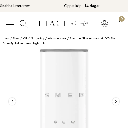
Fortsätt
Snabba leveranser
Öppet köp i 14 dagar
till
innehåll
0
Hem
/
Shop
/
Kök & Servering
/
Köksmaskiner
/ Smeg mjölkskummare vit 50’s Style –
Mini-Mjölkskummare Högblank