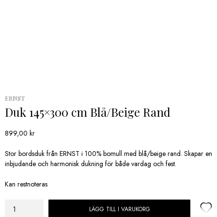
ERNST
Duk 145×300 cm Blå/Beige Rand
899,00
kr
Stor bordsduk från ERNST i 100% bomull med blå/beige rand. Skapar en
inbjudande och harmonisk dukning för både vardag och fest.
Kan restnoteras
LÄGG TILL I VARUKORG
Duk