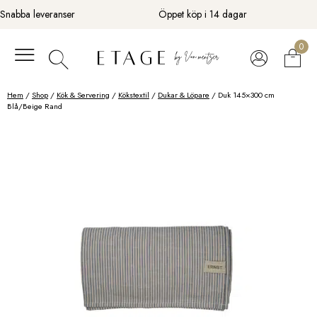
Fortsätt
Snabba leveranser
Öppet köp i 14 dagar
till
innehåll
0
Hem
/
Shop
/
Kök & Servering
/
Kökstextil
/
Dukar & Löpare
/ Duk 145×300 cm
Blå/Beige Rand