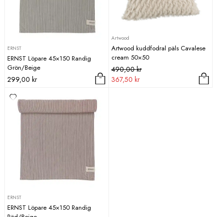
Artwood
Artwood kuddfodral päls Cavalese
ERNST
cream 50×50
ERNST Löpare 45×150 Randig
Grön/Beige
Det
Det
490,00
kr
ursprungliga
nuvarande
299,00
kr
367,50
kr
priset
priset
var:
är:
490,00 kr.
367,50 kr.
ERNST
ERNST Löpare 45×150 Randig
Röd/Beige