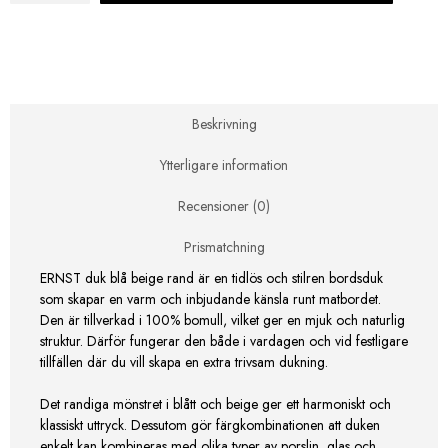
145x300
cm
Blå/Beige
Rand
mängd
Beskrivning
Ytterligare information
Recensioner (0)
Prismatchning
ERNST duk blå beige rand är en tidlös och stilren bordsduk
som skapar en varm och inbjudande känsla runt matbordet.
Den är tillverkad i 100% bomull, vilket ger en mjuk och naturlig
struktur. Därför fungerar den både i vardagen och vid festligare
tillfällen där du vill skapa en extra trivsam dukning.
Det randiga mönstret i blått och beige ger ett harmoniskt och
klassiskt uttryck. Dessutom gör färgkombinationen att duken
enkelt kan kombineras med olika typer av porslin, glas och