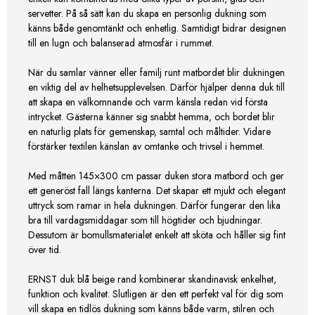
servetter. På så sätt kan du skapa en personlig dukning som
känns både genomtänkt och enhetlig. Samtidigt bidrar designen
till en lugn och balanserad atmosfär i rummet.
När du samlar vänner eller familj runt matbordet blir dukningen
en viktig del av helhetsupplevelsen. Därför hjälper denna duk till
att skapa en välkomnande och varm känsla redan vid första
intrycket. Gästerna känner sig snabbt hemma, och bordet blir
en naturlig plats för gemenskap, samtal och måltider. Vidare
förstärker textilen känslan av omtanke och trivsel i hemmet.
Med måtten 145×300 cm passar duken stora matbord och ger
ett generöst fall längs kanterna. Det skapar ett mjukt och elegant
uttryck som ramar in hela dukningen. Därför fungerar den lika
bra till vardagsmiddagar som till högtider och bjudningar.
Dessutom är bomullsmaterialet enkelt att sköta och håller sig fint
över tid.
ERNST duk blå beige rand kombinerar skandinavisk enkelhet,
funktion och kvalitet. Slutligen är den ett perfekt val för dig som
vill skapa en tidlös dukning som känns både varm, stilren och