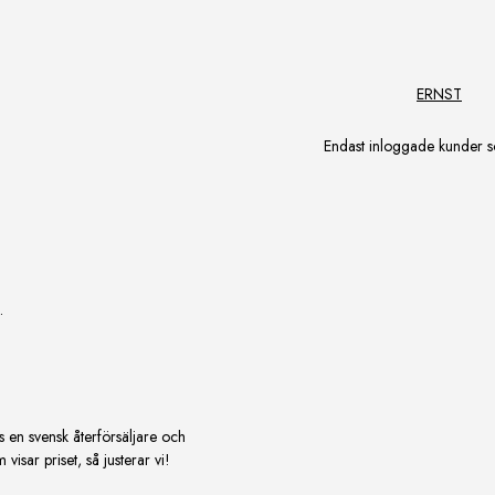
ERNST
Endast inloggade kunder s
.
s en svensk återförsäljare och
isar priset, så justerar vi!