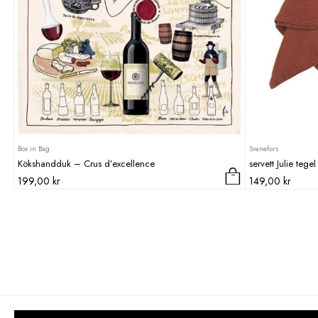
Box in Bag
Svanefors
Kökshandduk – Crus d’excellence
servett Julie teg
199,00
kr
149,00
kr