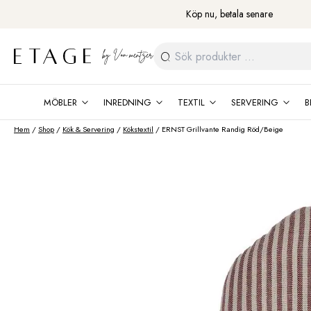
Fortsätt
Köp nu, betala senare
till
innehåll
Sök
efter:
MÖBLER
INREDNING
TEXTIL
SERVERING
B
Hem
/
Shop
/
Kök & Servering
/
Kökstextil
/ ERNST Grillvante Randig Röd/Beige