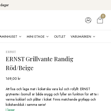
 dagar
0
AMINHUSET
MINI ETAGE
OUTLET
VARUMÄRKEN
ERNST
ERNST Grillvante Randig
Röd/Beige
169,00
kr
Att fixa och laga mat i köket ska vara kul och rofyllt. ERNST
grytvante i bomull är både snygg och fyller sin funktion för att ta i
varma kokkärl och plåtar i köket. Finns matchande grytlapp och
kökshandduk i samma serie!
I lager