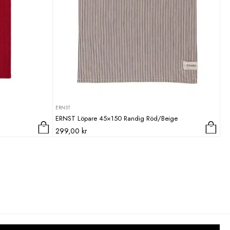
ERNST
ERNST Löpare 45×150 Randig Röd/Beige
299,00
kr