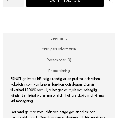
LÄGG TILL I VARUKORG
Grillvante
Randig
Blå/Beige
mängd
Beskrivning
Ytterligare information
Recensioner (0)
Prismatchning
ERNST grillvante blå beige randig är en praktisk och stilren
köksdetalj som kombinerar funktion och design. Den är
tillverkad i 100% bomull, vilket ger en mjuk och behaglig
känsla. Samtidigt bidrar materialet till ett bra skydd mot värme
vid matlagning.
Det randiga mönstret i blått och beige ger ett tidlöst och
harmoniskt uttryck. Dessutom passar designen i både moderna