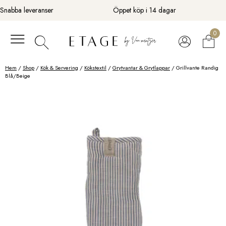
Fortsätt
Snabba leveranser
Öppet köp i 14 dagar
till
innehåll
0
Hem
/
Shop
/
Kök & Servering
/
Kökstextil
/
Grytvantar & Grytlappar
/ Grillvante Randig
Blå/Beige