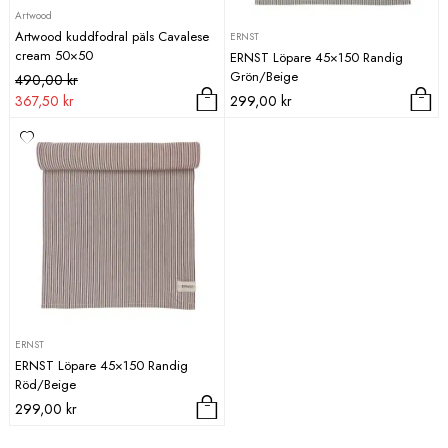
Artwood
Artwood kuddfodral päls Cavalese
ERNST
cream 50×50
ERNST Löpare 45×150 Randig
Grön/Beige
Det
Det
490,00
kr
ursprungliga
nuvarande
367,50
kr
299,00
kr
priset
priset
var:
är:
490,00 kr.
367,50 kr.
ERNST
ERNST Löpare 45×150 Randig
Röd/Beige
299,00
kr