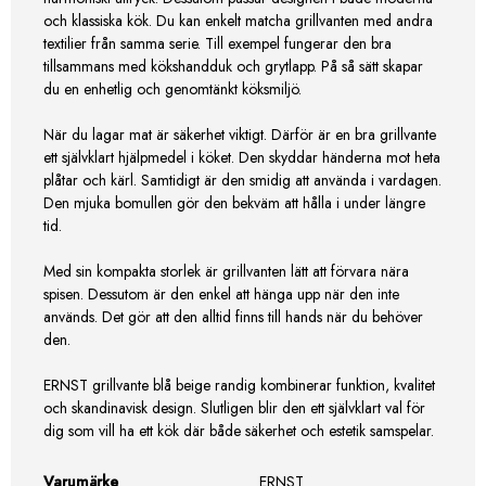
och klassiska kök. Du kan enkelt matcha grillvanten med andra
textilier från samma serie. Till exempel fungerar den bra
tillsammans med kökshandduk och grytlapp. På så sätt skapar
du en enhetlig och genomtänkt köksmiljö.
När du lagar mat är säkerhet viktigt. Därför är en bra grillvante
ett självklart hjälpmedel i köket. Den skyddar händerna mot heta
plåtar och kärl. Samtidigt är den smidig att använda i vardagen.
Den mjuka bomullen gör den bekväm att hålla i under längre
tid.
Med sin kompakta storlek är grillvanten lätt att förvara nära
spisen. Dessutom är den enkel att hänga upp när den inte
används. Det gör att den alltid finns till hands när du behöver
den.
ERNST grillvante blå beige randig kombinerar funktion, kvalitet
och skandinavisk design. Slutligen blir den ett självklart val för
dig som vill ha ett kök där både säkerhet och estetik samspelar.
Varumärke
ERNST