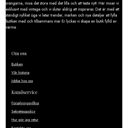
svängarna, mixa det stora med det lilla och att testa nytt. Här mixar vi
väljas
exklusivt med vintage och vi slutar aldrig att inspireras. Det är med ett
på
ständigt nyfiket öga vi letar trender, märken och nya detaljer att fylla
produktsidan
butiken med och tillsammans mer Er lyckas vi skapa en butik fylld av
värme
Om oss
Butiken
Vår historia
Jobba hos oss
Kundservice
Försäljningsvillkor
Sekretesspolicy
Hur gör jag retur
Kontakta oss