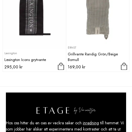
ERNST
Lexington
Grillvante Randig Grön/Beige
Lexington Icons grytvante
Bomull
295,00
kr
169,00
kr
Den
här
produkten
har
flera
varianter.
De
olika
Hos oss hittar du en oas av vackra saker och
inredning
till hemmet. Vi
alternativen
som jobbar här älskar att experimentera med kontraster och att ta ut
kan