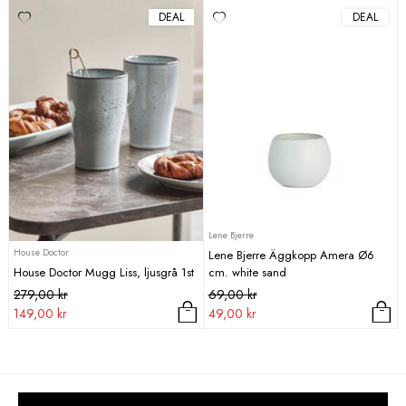
DEAL
DEAL
Lene Bjerre
House Doctor
Lene Bjerre Äggkopp Amera Ø6
House Doctor Mugg Liss, ljusgrå 1st
cm. white sand
Det
Det
Det
Det
279,00
kr
69,00
kr
ursprungliga
nuvarande
ursprungliga
nuvarande
149,00
kr
49,00
kr
priset
priset
priset
priset
var:
är:
var:
är:
279,00 kr.
149,00 kr.
69,00 kr.
49,00 kr.