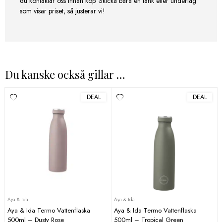
du kontaktar oss innan köp. Skicka bara en länk eller underlag
som visar priset, så justerar vi!
Du kanske också gillar …
DEAL
DEAL
Aya & Ida
Aya & Ida
Aya & Ida Termo Vattenflaska
Aya & Ida Termo Vattenflaska
500ml – Dusty Rose
500ml – Tropical Green