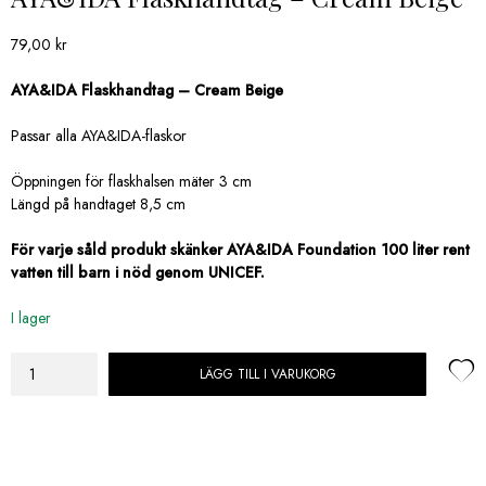
79,00
kr
AYA&IDA Flaskhandtag – Cream Beige
Passar alla AYA&IDA-flaskor
Öppningen för flaskhalsen mäter 3 cm
Längd på handtaget 8,5 cm
För varje såld produkt skänker AYA&IDA Foundation 100 liter rent
vatten till barn i nöd genom UNICEF.
I lager
LÄGG TILL I VARUKORG
AYA&IDA
Flaskhandtag
-
Cream
Beige