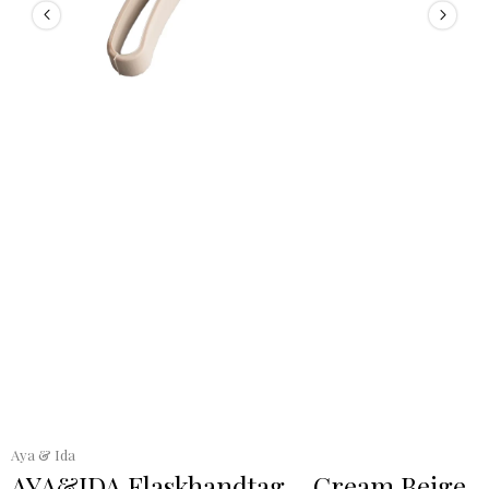
Aya & Ida
AYA&IDA Flaskhandtag – Cream Beige