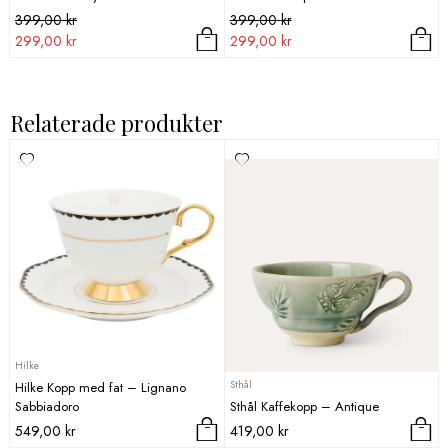
Det
Det
Det
Det
399,00
kr
399,00
kr
ursprungliga
nuvarande
ursprungliga
nuvarande
299,00
kr
299,00
kr
priset
priset
priset
priset
var:
är:
var:
är:
399,00 kr.
299,00 kr.
399,00 kr.
299,00 kr.
Relaterade produkter
Hilke
Sthål
Hilke Kopp med fat – Lignano
Sabbiadoro
Sthål Kaffekopp – Antique
549,00
kr
419,00
kr