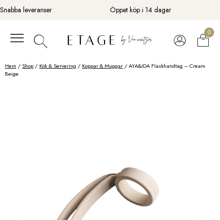
Fortsätt
Snabba leveranser
Öppet köp i 14 dagar
till
innehåll
0
Hem
/
Shop
/
Kök & Servering
/
Koppar & Muggar
/ AYA&IDA Flaskhandtag – Cream
Beige