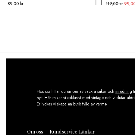
Det
89,00
kr
119,00
kr
99,0
urspru
priset
var:
119,00
Hos oss hittar du en oas av vackra saker och
inredning
t
nytt. Här mixar vi exklusivt med vintage och vi slutar aldr
Er lyckas vi skapa en butik fylld av värme
Om oss
Kundservice
Länkar