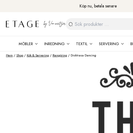
Fortsätt
Köp nu, betala senare
till
innehåll
Sök
efter:
MÖBLER
INREDNING
TEXTIL
SERVERING
B
Hem
/
Shop
/
Kök & Servering
/
Rengöring
/ Disktrasa Dancing