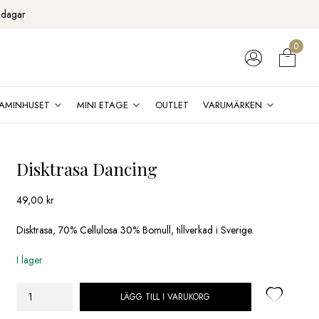
 dagar
0
AMINHUSET
MINI ETAGE
OUTLET
VARUMÄRKEN
Disktrasa Dancing
49,00
kr
Disktrasa, 70% Cellulosa 30% Bomull, tillverkad i Sverige.
I lager
LÄGG TILL I VARUKORG
Disktrasa
Dancing