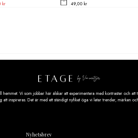
Det
0
kr
49,00
kr
ngliga
nuvarande
priset
är:
 kr.
99,00 kr.
ill hemmet. Vi som jobbar här älskar att experimentera med kontraster och att ta
ig att inspireras. Det är med ett ständigt nyfiket öga vi letar trender, märken o
Nyhetsbrev