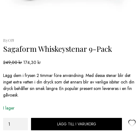
ByON
Sagaform Whiskeystenar 9-Pack
Det
Det
249,00
kr
174,30
kr
ursprungliga
nuvarande
priset
priset
Lägg dem i frysen 2 timmar före användning. Med dessa stenar blir det
var:
är:
inget extra vatten i din dryck som det annars blir av vanliga isbitar och din
249,00 kr.
174,30 kr.
dryck behåller sin smak längre. En populär present som levereras i en fin
gåvoask.
I lager
LÄGG TILL I VARUKORG
Sagaform
Whiskeystenar