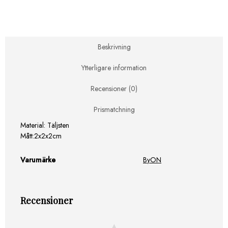
9-
Pack
mängd
Beskrivning
Ytterligare information
Recensioner (0)
Prismatchning
Material: Täljsten
Mått:2x2x2cm
Varumärke
ByON
Recensioner