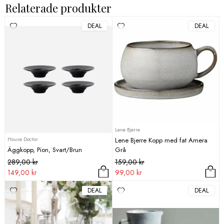
Relaterade produkter
DEAL
DEAL
Lene Bjerre
House Doctor
Lene Bjerre Kopp med fat Amera
Äggkopp, Pion, Svart/Brun
Grå
Det
Det
Det
Det
289,00
kr
159,00
kr
ursprungliga
nuvarande
ursprungliga
nuvarande
149,00
kr
99,00
kr
priset
priset
priset
priset
DEAL
DEAL
var:
är:
var:
är:
289,00 kr.
149,00 kr.
159,00 kr.
99,00 kr.