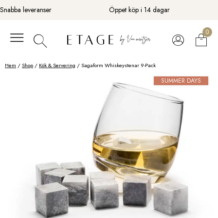
Fortsätt
Snabba leveranser
Öppet köp i 14 dagar
till
innehåll
0
Hem
/
Shop
/
Kök & Servering
/ Sagaform Whiskeystenar 9-Pack
SUMMER DAYS