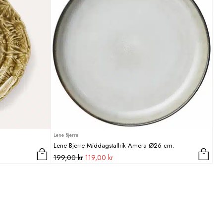
Lene Bjerre
Lene Bjerre Middagstallrik Amera Ø26 cm.
Det
Det
199,00
kr
119,00
kr
ursprungliga
nuvarande
priset
priset
var:
är:
199,00 kr.
119,00 kr.