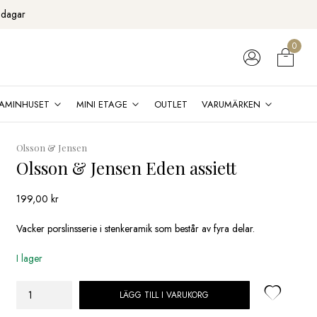
 dagar
0
AMINHUSET
MINI ETAGE
OUTLET
VARUMÄRKEN
Olsson & Jensen
Olsson & Jensen Eden assiett
199,00
kr
Vacker porslinsserie i stenkeramik som består av fyra delar.
I lager
LÄGG TILL I VARUKORG
Olsson
&