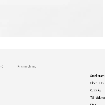
 (0)
Prismatchning
Stenkeram
Ø:23, H:2
0,55 kg
Tål diskma
Kina