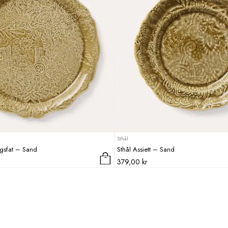
Sthål
ngsfat – Sand
Sthål Assiett – Sand
379,00
kr