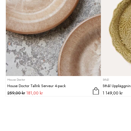
House Doctor
Sthål
House Doctor Tallrik Serveur 4-pack
Sthål Uppläggni
Det
Det
259,00
kr
181,00
kr
1 149,00
kr
ursprungliga
nuvarande
priset
priset
var:
är:
259,00 kr.
181,00 kr.