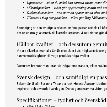
Ugnssäkert – så att du enkelt kan servera varma rätter dire
Mikrovågssäkert – vilket gör uppvärmning snabb och sm
Diskmaskinssäkert – och därmed sparar du tid efter mål
Tillverkat i tålig stengodslera – vilket ger lång hållbarh
Samtidigt gör den smidiga storleken att fatet passar perfekt till bå
det ett charmigt alternativ till klassiska assietter, vilket i sin tur gör
Hållbar kvalitet – och dessutom genui
Vidare tillverkar man alla Sthåls produkter i vit, högkvalitativ st
hantverksskickligheten till varje produkts höga kvalitet.
Dessutom bränner man leran vid höga temperaturer, vilket resulterar
Svensk design – och samtidigt en pass
Bakom Sthål står Susanna Theander och Helena Åkesson Liedberg.
inspirerar och används i vardagen. Deras gemensamma vision ge
Specifikationer – tydligt och överskåd
Mått: 13,5 x 19,5 cm