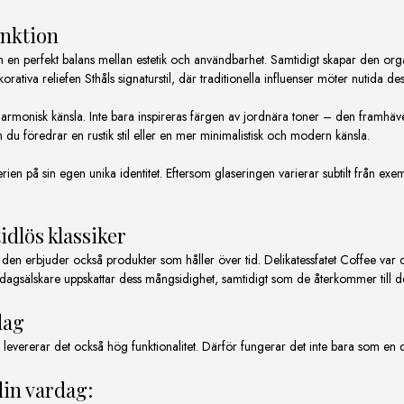
unktion
 en perfekt balans mellan estetik och användbarhet. Samtidigt skapar den organi
ativa reliefen Sthåls signaturstil, där traditionella influenser möter nutida des
armonisk känsla. Inte bara inspireras färgen av jordnära toner – den framhäver
m du föredrar en rustik stil eller en mer minimalistisk och modern känsla.
erien på sin egen unika identitet. Eftersom glaseringen varierar subtilt från exe
idlös klassiker
den erbjuder också produkter som håller över tid. Delikatessfatet Coffee var d
vardagsälskare uppskattar dess mångsidighet, samtidigt som de återkommer till
dag
evererar det också hög funktionalitet. Därför fungerar det inte bara som en deko
in vardag: