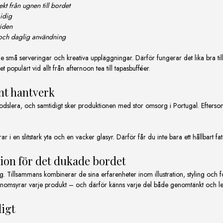
kt från ugnen till bordet
idig
tiden
et och daglig användning
de små serveringar och kreativa uppläggningar. Därför fungerar det lika bra till 
 det populärt vid allt från afternoon tea till tapasbufféer.
nt hantverk
engodslera, och samtidigt sker produktionen med stor omsorg i Portugal. Efterso
 i en slitstark yta och en vacker glasyr. Därför får du inte bara ett hållbart fa
ion för det dukade bordet
 Tillsammans kombinerar de sina erfarenheter inom illustration, styling oc
nomsyrar varje produkt – och därför känns varje del både genomtänkt och l
ligt