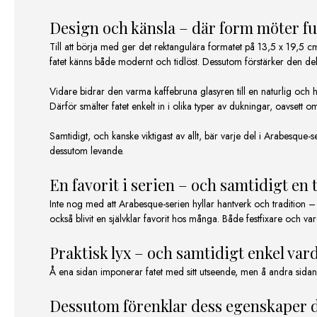
Design och känsla – där form möter f
Till att börja med ger det rektangulära formatet på 13,5 x 19,5 cm
fatet känns både modernt och tidlöst. Dessutom förstärker den dekor
Vidare bidrar den varma kaffebruna glasyren till en naturlig och h
Därför smälter fatet enkelt in i olika typer av dukningar, oavsett o
Samtidigt, och kanske viktigast av allt, bär varje del i Arabesque-s
dessutom levande.
En favorit i serien – och samtidigt en t
Inte nog med att Arabesque-serien hyllar hantverk och tradition – 
också blivit en självklar favorit hos många. Både festfixare och 
Praktisk lyx – och samtidigt enkel var
Å ena sidan imponerar fatet med sitt utseende, men å andra sidan l
Dessutom förenklar dess egenskaper d