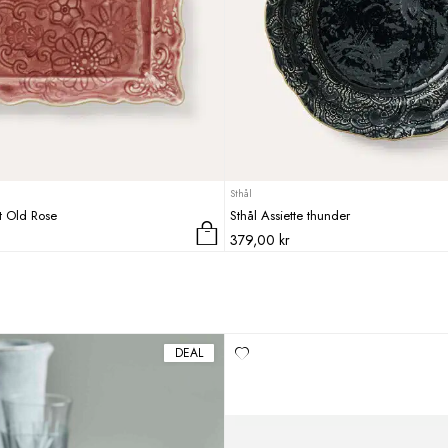
Sthål
at Old Rose
Sthål Assiette thunder
379,00
kr
DEAL