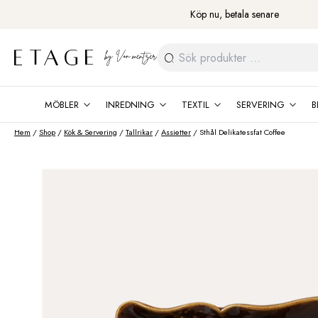
Fortsätt
Köp nu, betala senare
till
innehåll
Sök
efter:
MÖBLER
INREDNING
TEXTIL
SERVERING
B
Hem
/
Shop
/
Kök & Servering
/
Tallrikar
/
Assietter
/ Sthål Delikatessfat Coffee