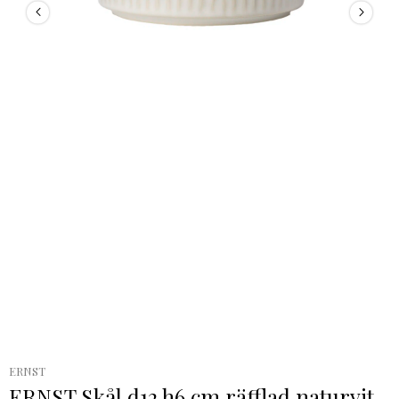
ERNST
ERNST Skål d12 h6 cm räfflad naturvit