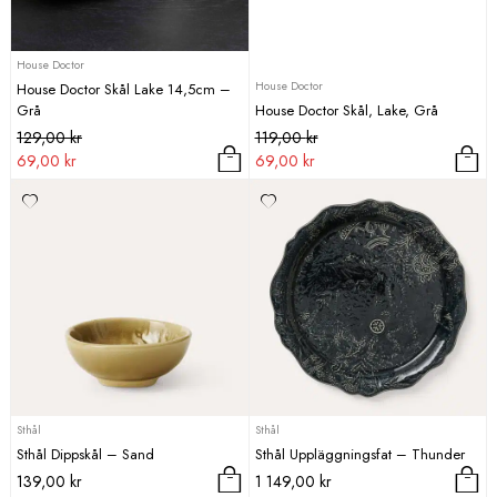
House Doctor
House Doctor
House Doctor Skål Lake 14,5cm –
Grå
House Doctor Skål, Lake, Grå
Det
Det
Det
Det
129,00
kr
119,00
kr
ursprungliga
nuvarande
ursprungliga
nuvarande
69,00
kr
69,00
kr
priset
priset
priset
priset
var:
är:
var:
är:
129,00 kr.
69,00 kr.
119,00 kr.
69,00 kr.
Sthål
Sthål
Sthål Dippskål – Sand
Sthål Uppläggningsfat – Thunder
139,00
kr
1 149,00
kr