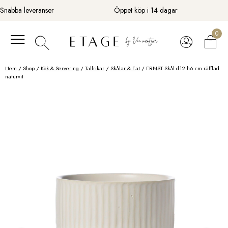
Fortsätt
Snabba leveranser
Öppet köp i 14 dagar
till
innehåll
0
Hem
/
Shop
/
Kök & Servering
/
Tallrikar
/
Skålar & Fat
/ ERNST Skål d12 h6 cm räfflad
naturvit