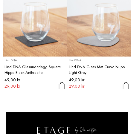
LindDNA
LindDNA
Lind DNA Glasunderlägg Square
Lind DNA Glass Mat Curve Nupo
Hippo Black-Anthracite
Light Grey
Det
Det
Det
Det
49,00
kr
49,00
kr
ursprungliga
nuvarande
ursprungliga
nuvarande
29,00
kr
29,00
kr
priset
priset
priset
priset
var:
är:
var:
är:
49,00 kr.
29,00 kr.
49,00 kr.
29,00 kr.