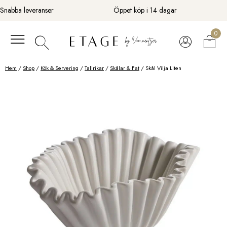
Fortsätt
Snabba leveranser
Öppet köp i 14 dagar
till
innehåll
0
Hem
/
Shop
/
Kök & Servering
/
Tallrikar
/
Skålar & Fat
/ Skål Vilja Liten