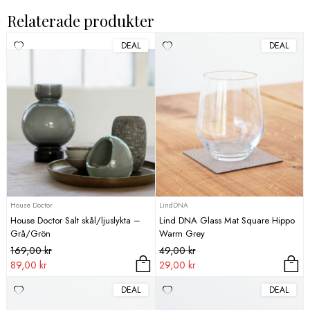
Relaterade produkter
DEAL
DEAL
House Doctor
LindDNA
House Doctor Salt skål/ljuslykta –
Lind DNA Glass Mat Square Hippo
Grå/Grön
Warm Grey
Det
Det
Det
Det
169,00
kr
49,00
kr
ursprungliga
nuvarande
ursprungliga
nuvarande
89,00
kr
29,00
kr
priset
priset
priset
priset
DEAL
DEAL
var:
är:
var:
är:
169,00 kr.
89,00 kr.
49,00 kr.
29,00 kr.