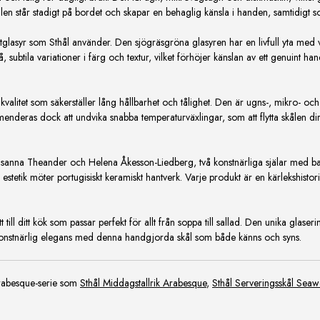
en står stadigt på bordet och skapar en behaglig känsla i handen, samtidigt s
tglasyr som Sthål använder. Den sjögräsgröna glasyren har en livfull yta med v
, subtila variationer i färg och textur, vilket förhöjer känslan av ett genuint ha
alitet som säkerställer lång hållbarhet och tålighet. Den är ugns-, mikro- och 
nderas dock att undvika snabba temperaturväxlingar, som att flytta skålen dire
Susanna Theander och Helena Åkesson-Liedberg, två konstnärliga själar med bak
 estetik möter portugisiskt keramiskt hantverk. Varje produkt är en kärlekshistor
till ditt kök som passar perfekt för allt från soppa till sallad. Den unika glaseri
 konstnärlig elegans med denna handgjorda skål som både känns och syns.
 Arabesque-serie som
Sthål Middagstallrik Arabesque
,
Sthål Serveringsskål Sea