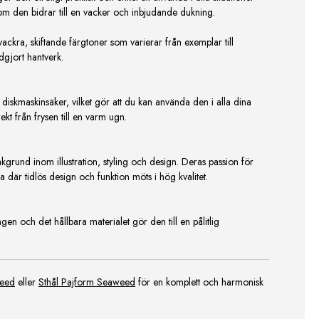
om den bidrar till en vacker och inbjudande dukning.
ackra, skiftande färgtoner som varierar från exemplar till
ndgjort hantverk.
diskmaskinsäker, vilket gör att du kan använda den i alla dina
kt från frysen till en varm ugn.
grund inom illustration, styling och design. Deras passion för
ia där tidlös design och funktion möts i hög kvalitet.
ngen och det hållbara materialet gör den till en pålitlig
weed
eller
Sthål Pajform Seaweed
för en komplett och harmonisk