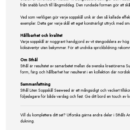
från snabb lunch till långmiddag. Den rundade formen gör att skål
Vad som verkligen gör varje soppskål unik är den så kallade effek
exemplar. Detta ger varje skål ett eget konstnärligt uttryck med små
Hållbarhet och kvalitet
Varje soppskål är noggrant handgjord av vit stengodslera av hög kv
köksäventyr utan bekymmer. För att undvika sprickbildning rekomme
Om Sthål
Sthål är resultatet av samarbetet mellan de svenska kreatörerna 
form, färg och hållbarhet har resulterat i en kollektion där nordisk
Sammanfattning
Sthål Liten Soppskål Seaweed är ett mångsidigt och vackert tillskott 
följeslagare för både vardag och fest. Ge ditt bord en touch av
Vill du komplettera ditt set? Utforska gärna andra delar i Sthåls
dukning.