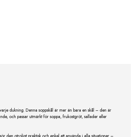
å varje dukning. Denna soppskål är mer än bara en skål – den är
lande, och passar utmärkt för soppa, frukostgröt, sallader eller
ör den otroligt praktisk och enkel att använda i alla situationer –