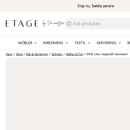
Fortsätt
Köp nu, betala senare
till
innehåll
Sök
efter:
MÖBLER
INREDNING
TEXTIL
SERVERING
B
Hem
/
Shop
/
Kök & Servering
/
Tallrikar
/
Skålar & Fat
/ Sthål Liten Soppskål Seaweed