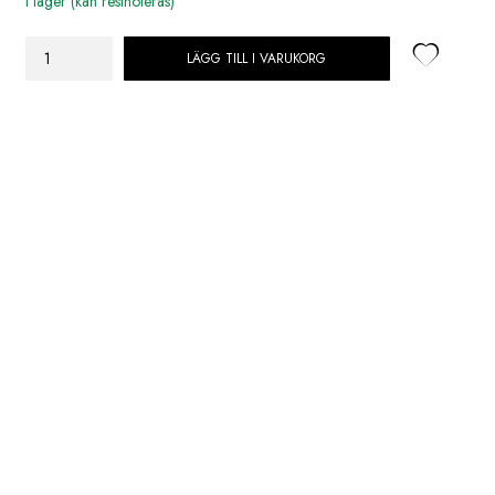
I lager (kan restnoteras)
LÄGG TILL I VARUKORG
Sthål
Liten
Soppskål
Seaweed
mängd