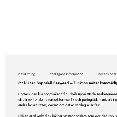
Beskrivning
Ytterligare information
Recensioner
Sthål Liten Soppskål Seaweed – Funktion möter konstnärlig
Upptäck den lilla soppskålen från Sthåls uppskattade Arabesque-s
ett uttryck för skandinaviskt formspråk och portugisiskt hantverk i 
andra läckra rätter, oavsett om det är vardag eller fest.
Skålen är tillverkad av hållbar vit stengodslera som gör den robust