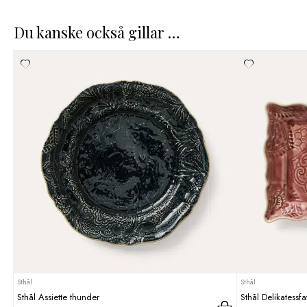
Du kanske också gillar …
Sthål
Sthål
Sthål Assiette thunder
Sthål Delikatessf