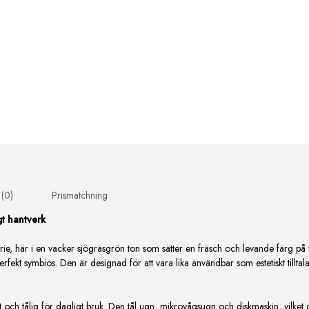
 (0)
Prismatchning
t hantverk
erie, här i en vacker sjögräsgrön ton som sätter en fräsch och levande färg p
perfekt symbios. Den är designad för att vara lika användbar som estetiskt tillta
 och tålig för dagligt bruk. Den tål ugn, mikrovågsugn och diskmaskin, vilket g