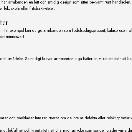
r har armbanden en lätt och smidig design som sitter bekvämt runt handleden. S
k, skola eller fritidsaktiviteter.
ter
 Till exempel kan du ge armbanden som födelsedagspresent, kalaspresent elle
och minnesvärt.
och smådelar. Samtidigt kräver armbanden inga batterier, vilket innebär att ba
rer och badkläder inte returneras om de inte är defekta eller felaktigt beskri
 lekfullhet och kreativitet i ett charmigt smycke som sprider glädje varje da