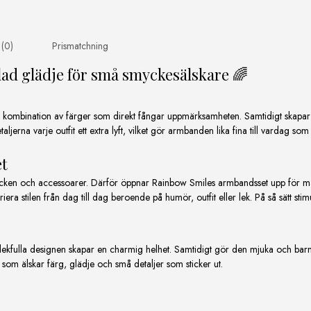
 (0)
Prismatchning
d glädje för små smyckesälskare 🌈
l kombination av färger som direkt fångar uppmärksamheten. Samtidigt skapar
rna varje outfit ett extra lyft, vilket gör armbanden lika fina till vardag som til
et
n och accessoarer. Därför öppnar Rainbow Smiles armbandsset upp för många
ra stilen från dag till dag beroende på humör, outfit eller lek. På så sätt sti
kfulla designen skapar en charmig helhet. Samtidigt gör den mjuka och barnvä
som älskar färg, glädje och små detaljer som sticker ut.