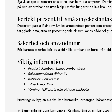
Självklart spelar komfort en stor roll när barn bär smycken. Därfö
på och av armbanden utan hjälp. Därför fungerar de lika bra under le
Perfekt present till små smyckesfantas
Dessutom passar Rainbow Smiles armbandsset perfekt som present.
färgglada detaljerna ett presentögonblick som känns både roligt 
Säkerhet och användning
För barnets säkerhet bör du alltid hålla armbanden borta från eld 
Viktig information
Produkt: Rainbow Smiles armbandsset
Rekommenderad ålder: 3+
Batterier: Behövs inte
Tillverkning: Kina
Varning: Håll borta från eld och smådelar
Notering: Av hygieniska skäl kan kosmetika, örhängen, håraccessoa
✨ Sammanfattningsvis kombinerar Rainbow Smiles armbandsset färg,