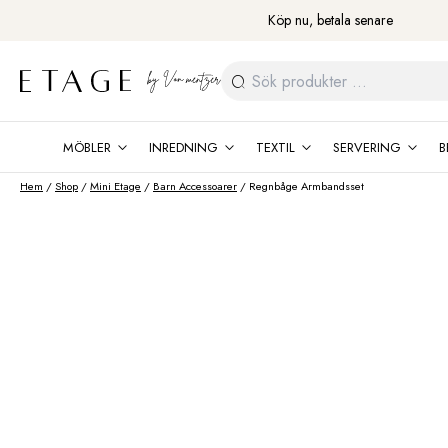
Fortsätt
Köp nu, betala senare
till
innehåll
Sök
efter:
MÖBLER
INREDNING
TEXTIL
SERVERING
B
Hem
/
Shop
/
Mini Etage
/
Barn Accessoarer
/ Regnbåge Armbandsset