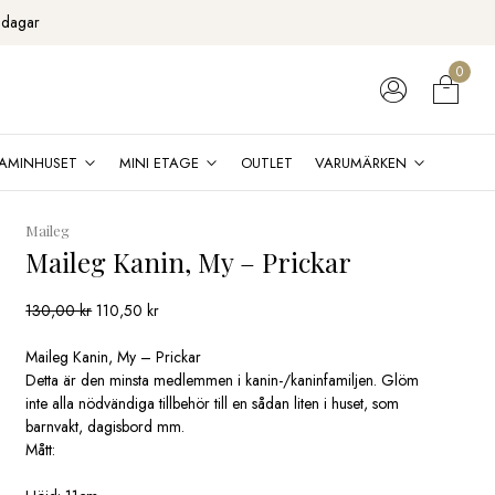
 dagar
0
AMINHUSET
MINI ETAGE
OUTLET
VARUMÄRKEN
Maileg
Maileg Kanin, My – Prickar
Det
Det
130,00
kr
110,50
kr
ursprungliga
nuvarande
priset
priset
Maileg Kanin, My – Prickar
var:
är:
Detta är den minsta medlemmen i kanin-/kaninfamiljen. Glöm
130,00 kr.
110,50 kr.
inte alla nödvändiga tillbehör till en sådan liten i huset, som
barnvakt, dagisbord mm.
Mått: