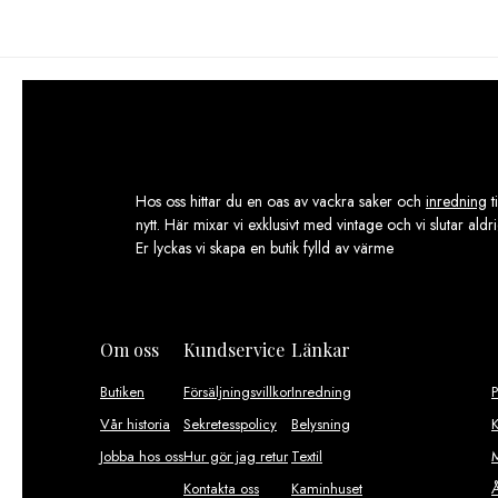
Hos oss hittar du en oas av vackra saker och
inredning
t
nytt. Här mixar vi exklusivt med vintage och vi slutar aldr
Er lyckas vi skapa en butik fylld av värme
Om oss
Kundservice
Länkar
Butiken
Försäljningsvillkor
Inredning
Vår historia
Sekretesspolicy
Belysning
K
Jobba hos oss
Hur gör jag retur
Textil
M
Kontakta oss
Kaminhuset