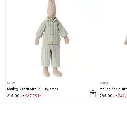
Maileg
Maileg
Maileg Rabbit Size 2 – Pyjamas
Maileg Kanin size
Det
Det
Det
315,00
kr
267,75
kr
285,00
kr
242
ursprungliga
nuvarande
urspr
priset
priset
priset
var:
är:
var:
315,00 kr.
267,75 kr.
285,0