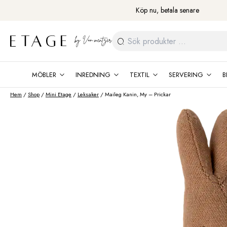
Fortsätt
Köp nu, betala senare
till
innehåll
Sök
efter:
MÖBLER
INREDNING
TEXTIL
SERVERING
B
Hem
/
Shop
/
Mini Etage
/
Leksaker
/ Maileg Kanin, My – Prickar