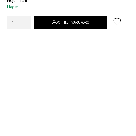
Höjd: 11cm
I lager
LÄGG TILL I VARUKORG
Maileg
Kanin,
My
-
Prickar
mängd