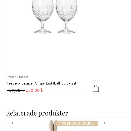
Frederik Bagger
Frederik Bagger Crispy Eightball 55 cl- 2st
Det
Det
759,00
kr
530,00
kr
ursprungliga
nuvarande
priset
priset
var:
är:
Relaterade produkter
759,00 kr.
530,00 kr.
15% ENDAST ONLINE