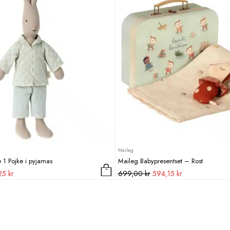
Maileg
 1 Pojke i pyjamas
Maileg Babypresentset – Rost
Det
Det
Det
,25
kr
699,00
kr
594,15
kr
ungliga
nuvarande
ursprungliga
nuvarande
priset
priset
priset
är:
var:
är:
0 kr.
242,25 kr.
699,00 kr.
594,15 kr.