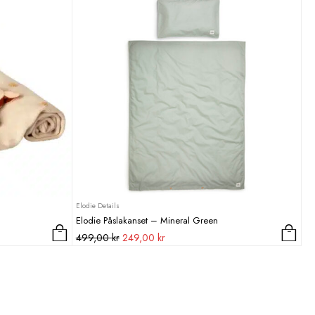
Elodie Details
Elodie Påslakanset – Mineral Green
Det
Det
499,00
kr
249,00
kr
ursprungliga
nuvarande
priset
priset
var:
är:
499,00 kr.
249,00 kr.