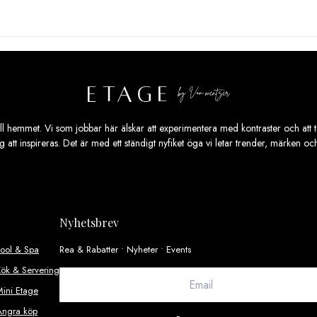
ill hemmet. Vi som jobbar här älskar att experimentera med kontraster och att ta
ig att inspireras. Det är med ett ständigt nyfiket öga vi letar trender, märken o
Nyhetsbrev
Pool & Spa
Rea & Rabatter • Nyheter • Events
ök & Servering
ini Etage
Ångra köp