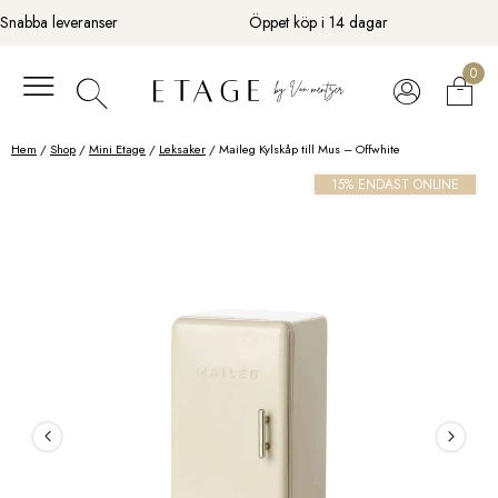
Fortsätt
Snabba leveranser
Öppet köp i 14 dagar
till
innehåll
0
Hem
/
Shop
/
Mini Etage
/
Leksaker
/ Maileg Kylskåp till Mus – Offwhite
15% ENDAST ONLINE