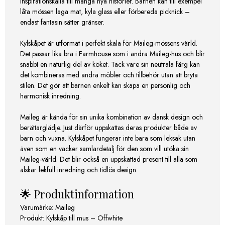
inspirationskälla till många nya historier. Barnen kan till exempel
låta mössen laga mat, kyla glass eller förbereda picknick –
endast fantasin sätter gränser.
Kylskåpet är utformat i perfekt skala för Maileg-mössens värld.
Det passar lika bra i Farmhouse som i andra Maileg-hus och blir
snabbt en naturlig del av köket. Tack vare sin neutrala färg kan
det kombineras med andra möbler och tillbehör utan att bryta
stilen. Det gör att barnen enkelt kan skapa en personlig och
harmonisk inredning.
Maileg är kända för sin unika kombination av dansk design och
berättarglädje. Just därför uppskattas deras produkter både av
barn och vuxna. Kylskåpet fungerar inte bara som leksak utan
även som en vacker samlardetalj för den som vill utöka sin
Maileg-värld. Det blir också en uppskattad present till alla som
älskar lekfull inredning och tidlös design.
🌟 Produktinformation
Varumärke: Maileg
Produkt: Kylskåp till mus – Offwhite