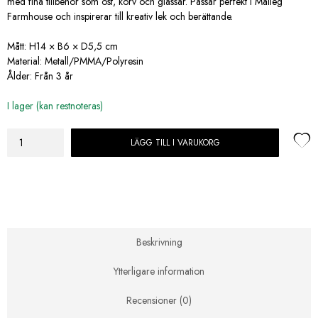
440,00 kr.
374,00 kr.
med fina tillbehör som ost, korv och glassar. Passar perfekt i Maileg
Farmhouse och inspirerar till kreativ lek och berättande.
Mått: H14 × B6 × D5,5 cm
Material: Metall/PMMA/Polyresin
Ålder: Från 3 år
I lager (kan restnoteras)
LÄGG TILL I VARUKORG
Maileg
Kylskåp
till
Mus
-
Offwhite
mängd
Beskrivning
Ytterligare information
Recensioner (0)