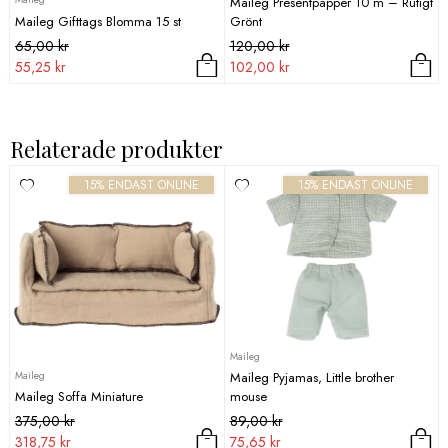
Maileg Presentpapper 10 m – Rutigt
Maileg Gifttags Blomma 15 st
Grönt
Det
Det
Det
Det
65,00
kr
120,00
kr
ursprungliga
nuvarande
ursprungliga
nuvarande
55,25
kr
102,00
kr
priset
priset
priset
priset
var:
är:
var:
är:
65,00 kr.
55,25 kr.
120,00 kr.
102,00 kr.
Relaterade produkter
15% ENDAST ONLINE
15% ENDAST ONLINE
Maileg
Maileg
Maileg Pyjamas, Little brother
Maileg Soffa Miniature
mouse
Det
Det
Det
Det
375,00
kr
89,00
kr
ursprungliga
nuvarande
ursprungliga
nuvarande
318,75
kr
75,65
kr