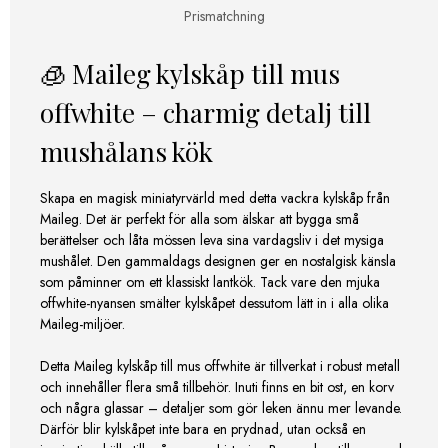
Prismatchning
🧊 Maileg kylskåp till mus
offwhite – charmig detalj till
mushålans kök
Skapa en magisk miniatyrvärld med detta vackra kylskåp från
Maileg. Det är perfekt för alla som älskar att bygga små
berättelser och låta mössen leva sina vardagsliv i det mysiga
mushålet. Den gammaldags designen ger en nostalgisk känsla
som påminner om ett klassiskt lantkök. Tack vare den mjuka
offwhite-nyansen smälter kylskåpet dessutom lätt in i alla olika
Maileg-miljöer.
Detta Maileg kylskåp till mus offwhite är tillverkat i robust metall
och innehåller flera små tillbehör. Inuti finns en bit ost, en korv
och några glassar – detaljer som gör leken ännu mer levande.
Därför blir kylskåpet inte bara en prydnad, utan också en