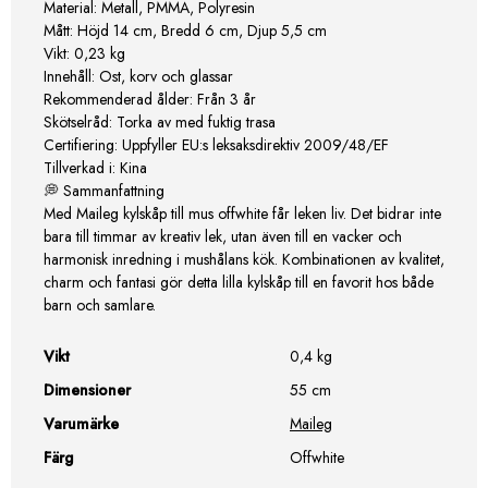
Material: Metall, PMMA, Polyresin
Mått: Höjd 14 cm, Bredd 6 cm, Djup 5,5 cm
Vikt: 0,23 kg
Innehåll: Ost, korv och glassar
Rekommenderad ålder: Från 3 år
Skötselråd: Torka av med fuktig trasa
Certifiering: Uppfyller EU:s leksaksdirektiv 2009/48/EF
Tillverkad i: Kina
💭 Sammanfattning
Med Maileg kylskåp till mus offwhite får leken liv. Det bidrar inte
bara till timmar av kreativ lek, utan även till en vacker och
harmonisk inredning i mushålans kök. Kombinationen av kvalitet,
charm och fantasi gör detta lilla kylskåp till en favorit hos både
barn och samlare.
Vikt
0,4 kg
Dimensioner
55 cm
Varumärke
Maileg
Färg
Offwhite