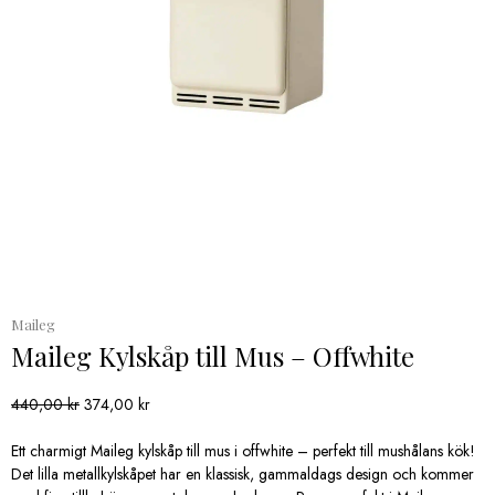
Maileg
Maileg Kylskåp till Mus – Offwhite
Det
Det
440,00
kr
374,00
kr
ursprungliga
nuvarande
priset
priset
Ett charmigt Maileg kylskåp till mus i offwhite – perfekt till mushålans kök!
var:
är:
Det lilla metallkylskåpet har en klassisk, gammaldags design och kommer