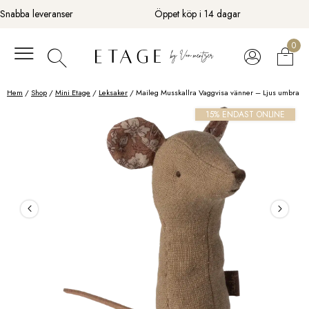
Fortsätt
Snabba leveranser
Öppet köp i 14 dagar
till
innehåll
0
Hem
/
Shop
/
Mini Etage
/
Leksaker
/ Maileg Musskallra Vaggvisa vänner – Ljus umbra
15% ENDAST ONLINE