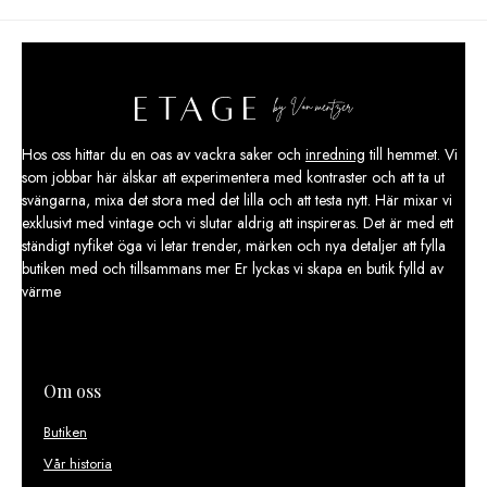
199,00 kr.
99,00 kr.
Hos oss hittar du en oas av vackra saker och
inredning
till hemmet. Vi
som jobbar här älskar att experimentera med kontraster och att ta ut
svängarna, mixa det stora med det lilla och att testa nytt. Här mixar vi
exklusivt med vintage och vi slutar aldrig att inspireras. Det är med ett
ständigt nyfiket öga vi letar trender, märken och nya detaljer att fylla
butiken med och tillsammans mer Er lyckas vi skapa en butik fylld av
värme
Om oss
Butiken
Vår historia