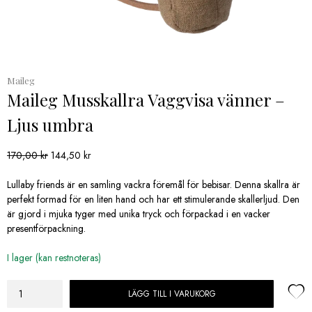
Maileg
Maileg Musskallra Vaggvisa vänner –
Ljus umbra
Det
Det
170,00
kr
144,50
kr
ursprungliga
nuvarande
priset
priset
Lullaby friends är en samling vackra föremål för bebisar. Denna skallra är
var:
är:
perfekt formad för en liten hand och har ett stimulerande skallerljud. Den
170,00 kr.
144,50 kr.
är gjord i mjuka tyger med unika tryck och förpackad i en vacker
presentförpackning.
I lager (kan restnoteras)
LÄGG TILL I VARUKORG
Maileg