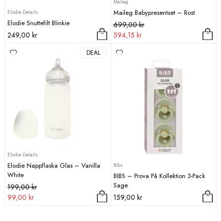
Maileg
Maileg Babypresentset – Rost
Elodie Details
Elodie Snuttefilt Blinkie
Det
Det
699,00
kr
ursprungliga
nuvarande
249,00
kr
594,15
kr
priset
priset
Den
DEAL
var:
är:
här
699,00 kr.
594,15 kr.
produkten
har
flera
varianter.
De
olika
alternativen
kan
väljas
Elodie Details
på
Elodie Nappflaska Glas – Vanilla
Bibs
produktsidan
White
BIBS – Prova På Kollektion 3-Pack
Sage
Det
Det
199,00
kr
ursprungliga
nuvarande
99,00
kr
159,00
kr
priset
priset
var:
är: