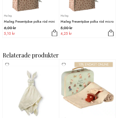
Maileg
Maileg
Maileg Presentpåse polka röd mini
Maileg Presentpåse polka röd micro
Det
Det
Det
Det
6,00
kr
5,00
kr
ursprungliga
nuvarande
ursprungliga
nuvarande
5,10
kr
4,25
kr
priset
priset
priset
priset
var:
är:
var:
är:
6,00 kr.
5,10 kr.
5,00 kr.
4,25 kr.
Relaterade produkter
15% ENDAST ONLINE