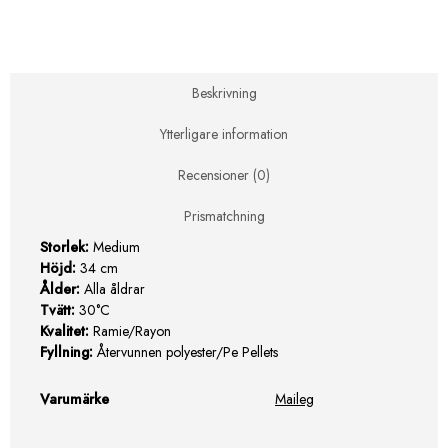
Medium
Elephant
-
Grey
mängd
Beskrivning
Ytterligare information
Recensioner (0)
Prismatchning
Storlek:
Medium
Höjd:
34 cm
Ålder:
Alla åldrar
Tvätt:
30°C
Kvalitet:
Ramie/Rayon
Fyllning:
Återvunnen polyester/Pe Pellets
Varumärke
Maileg