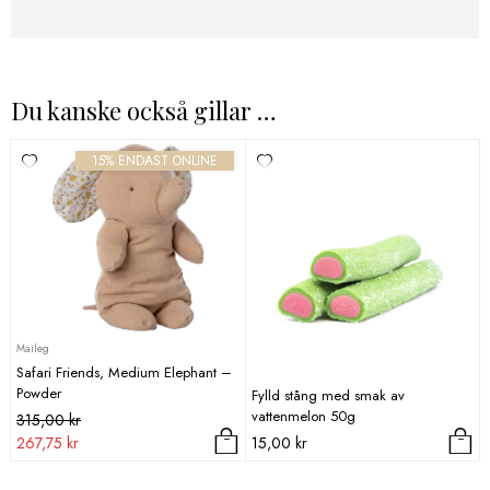
Du kanske också gillar …
15% ENDAST ONLINE
Maileg
Safari Friends, Medium Elephant –
Powder
Fylld stång med smak av
vattenmelon 50g
Det
Det
315,00
kr
ursprungliga
nuvarande
267,75
kr
15,00
kr
priset
priset
var:
är: