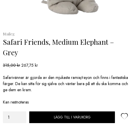
Maileg
Safari Friends, Medium Elephant –
Grey
Det
Det
315,00
kr
267,75
kr
ursprungliga
nuvarande
priset
priset
Safarivänner är gjorda av den mjukaste ramie/rayon och finns i fantastiska
var:
är:
färger. De kan sitta för sig själva och väntar bara på att du ska komma och
315,00 kr.
267,75 kr.
ge dem en kram.
Kan restnoteras
LÄGG TILL I VARUKORG
Safari
Friends,