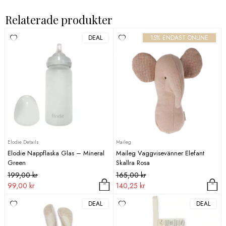
315,00 kr.
267,75 kr.
Relaterade produkter
DEAL
15% ENDAST ONLINE
Elodie Details
Maileg
Elodie Nappflaska Glas – Mineral
Maileg Vaggvisevänner Elefant
Green
Skallra Rosa
Det
Det
Det
Det
199,00
kr
165,00
kr
ursprungliga
nuvarande
ursprungliga
nuvarande
99,00
kr
140,25
kr
priset
priset
priset
priset
DEAL
DEAL
var:
är:
var:
är:
199,00 kr.
99,00 kr.
165,00 kr.
140,25 kr.