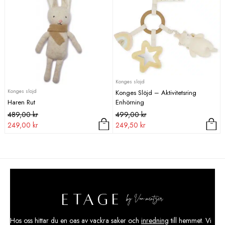
Konges slojd
Konges slojd
Konges Slöjd – Aktivitetsring
Haren Rut
Enhörning
Det
Det
Det
Det
489,00
kr
499,00
kr
ursprungliga
nuvarande
ursprungliga
nuvarande
249,00
kr
249,50
kr
priset
priset
priset
priset
var:
är:
var:
är:
489,00 kr.
249,00 kr.
499,00 kr.
249,50 kr.
Hos oss hittar du en oas av vackra saker och
inredning
till hemmet. Vi