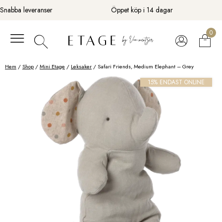
Fortsätt
Snabba leveranser
Öppet köp i 14 dagar
till
innehåll
0
Hem
/
Shop
/
Mini Etage
/
Leksaker
/ Safari Friends, Medium Elephant – Grey
15% ENDAST ONLINE