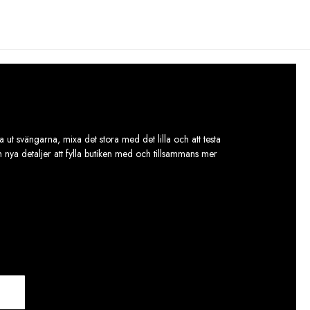
905,00 kr.
420,00 kr.
 ut svängarna, mixa det stora med det lilla och att testa
ch nya detaljer att fylla butiken med och tillsammans mer