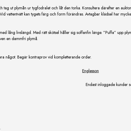
och tag ut plymån ur tygfodralet och låt den torka. Konsultera därefter en aukto
Vid vattentvätt kan tygets färg och form förändras. Avtagbar klädsel har mycke
 med lång livslängd. Med rätt skötsel håller sig soffanfin länge. ”Puffa” upp
även en dammfri plymå.
iera något. Begär kontraprov vid kompletterande order.
Englesson
Endast inloggade kunder s
.