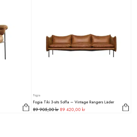
Fogia
Fogia Tiki 3-sits Soffa – Vintage Rangers Läder
Det
Det
89 905,00
kr
89 420,00
kr
ursprungliga
nuvarande
priset
priset
var:
är:
89
89