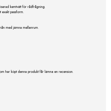
riserad kemtvätt för rådfrågning.
t exakt passform.
 plymån med jämna mellanrum.
om har köpt denna produkt får lämna en recension.