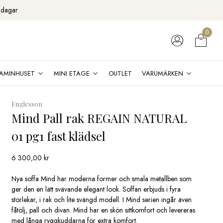
 dagar
0
AMINHUSET
MINI ETAGE
OUTLET
VARUMÄRKEN
Englesson
Mind Pall rak REGAIN NATURAL
01 pg1 fast klädsel
6 300,00
kr
Nya soffa Mind har moderna former och smala metallben som
ger den en lätt svävande elegant look. Soffan erbjuds i fyra
storlekar, i rak och lite svängd modell. I Mind serien ingår även
fåtölj, pall och divan. Mind har en skön sittkomfort och levereras
med långa ryggkuddarna för extra komfort.