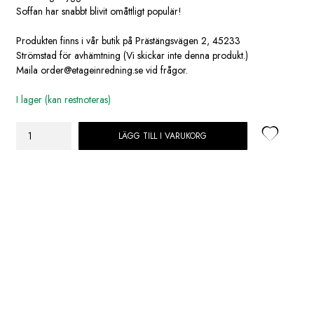
Soffan har snabbt blivit omåttligt populär!
Produkten finns i vår butik på Prästängsvägen 2, 45233
Strömstad för avhämtning (Vi skickar inte denna produkt.)
Maila order@etageinredning.se vid frågor.
I lager (kan restnoteras)
LÄGG TILL I VARUKORG
Mind
Pall
rak
REGAIN
NATURAL
01
pg1
fast
klädsel
mängd