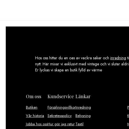
Hos oss hittar du en oas av vackra saker och
inredning
t
nytt. Här mixar vi exklusivt med vintage och vi slutar aldr
Er lyckas vi skapa en butik fylld av värme
Om oss
Kundservice
Länkar
Butiken
Försäljningsvillkor
Inredning
Vår historia
Sekretesspolicy
Belysning
K
Jobba hos oss
Hur gör jag retur
Textil
M