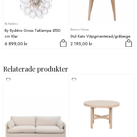
By Rydéns
Rowico Home
By Rydéns Gross Taklampa Ø50
cm Klar
Stol Kato Vitpigmenterad/gråbeige
6 899,00
kr
2 195,00
kr
Relaterade produkter