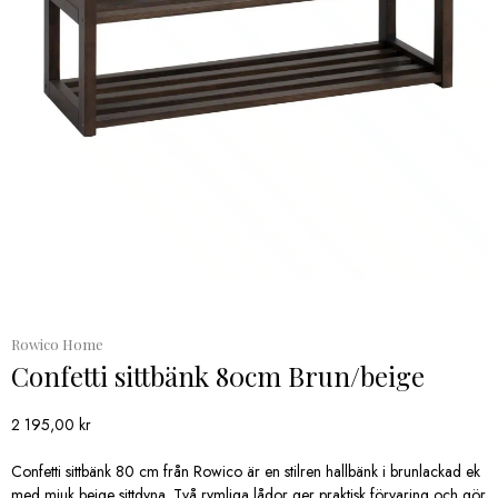
Rowico Home
Confetti sittbänk 80cm Brun/beige
2 195,00
kr
Confetti sittbänk 80 cm från Rowico är en stilren hallbänk i brunlackad ek
med mjuk beige sittdyna. Två rymliga lådor ger praktisk förvaring och gör