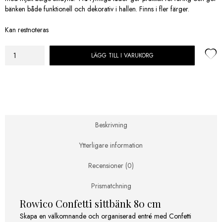
bänken både funktionell och dekorativ i hallen. Finns i fler färger.
Kan restnoteras
LÄGG TILL I VARUKORG
Confetti
sittbänk
80cm
Brun/beige
mängd
Beskrivning
Ytterligare information
Recensioner (0)
Prismatchning
Rowico Confetti sittbänk 80 cm
Skapa en välkomnande och organiserad entré med Confetti