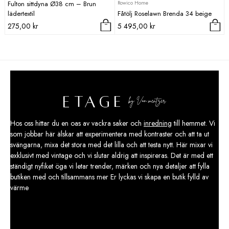
Rowico Home
Fulton sittdyna Ø38 cm – Brun
lädertextil
Fåtölj Roselawn Brenda 34 beige
275,00
kr
5 495,00
kr
Hos oss hittar du en oas av vackra saker och
inredning
till hemmet. Vi
som jobbar här älskar att experimentera med kontraster och att ta ut
svängarna, mixa det stora med det lilla och att testa nytt. Här mixar vi
exklusivt med vintage och vi slutar aldrig att inspireras. Det är med ett
ständigt nyfiket öga vi letar trender, märken och nya detaljer att fylla
butiken med och tillsammans mer Er lyckas vi skapa en butik fylld av
värme