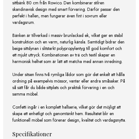
sittbänk 80 cm från Rowico. Den kombinerar stilren
skandinavisk design med smart förvaring. Därför passar den
perfekt i hallen, men fungerar även fint i sovrum eller
vardagsrum.
Bänken är tillverkad i massiv brunlackad ek, vilket ger en stabil
konstruktion och en varm, naturlig känsla. Samtidigt bidrar den
beige sittdynan i slitstarkt polypropylentyg till god komfort och
ett mjukt uttryck. Kombinationen av trä och textil skapar en
harmonisk helhet som är lätt att matcha med annan inredning.
Under sitsen finns två rymliga lådor som gör det enkelt att hålla
ordning på exempelvis mössor, vantar eller andra småsaker. På
så sätt får du både sittplats och praktisk förvaring i en och
samma möbel.
Confetti ingår i en komplett hallserie, vilket gör det möjligt att
skapa ett enhetligt och genomtänkt hem. Resultatet blir en
funktionell möbel som förenar design, kvalitet och vardagsnytta.
Specifikationer