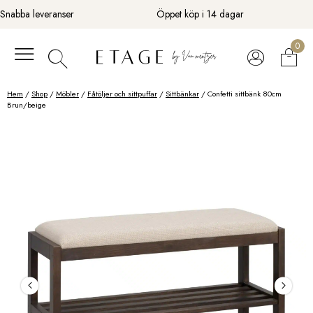
Fortsätt
Snabba leveranser
Öppet köp i 14 dagar
till
innehåll
0
Hem
/
Shop
/
Möbler
/
Fåtöljer och sittpuffar
/
Sittbänkar
/ Confetti sittbänk 80cm
Brun/beige