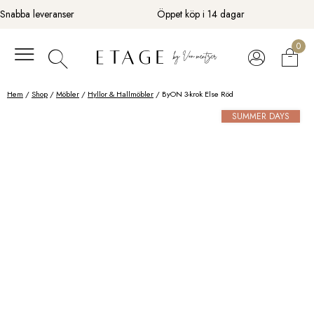
Fortsätt
Snabba leveranser
Öppet köp i 14 dagar
till
innehåll
0
Hem
/
Shop
/
Möbler
/
Hyllor & Hallmöbler
/ ByON 3-krok Else Röd
SUMMER DAYS