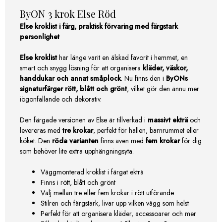
ByON 3 krok Else Röd
Else kroklist i färg, praktisk förvaring med färgstark
personlighet
Else kroklist
har länge varit en älskad favorit i hemmet, en
smart och snygg lösning för att organisera
kläder, väskor,
handdukar och annat småplock
. Nu finns den i
ByONs
signaturfärger rött, blått och grönt
, vilket gör den ännu mer
iögonfallande och dekorativ.
Den färgade versionen av Else är tillverkad i
massivt ekträ
och
levereras med
tre krokar
, perfekt för hallen, barnrummet eller
köket. Den
röda varianten
finns även med
fem krokar
för dig
som behöver lite extra upphängningsyta.
Väggmonterad kroklist i färgat ekträ
Finns i rött, blått och grönt
Välj mellan tre eller fem krokar i rött utförande
Stilren och färgstark, livar upp vilken vägg som helst
Perfekt för att organisera kläder, accessoarer och mer