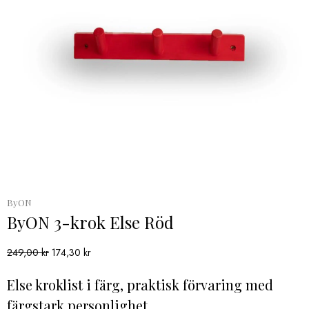
ByON
ByON 3-krok Else Röd
Det
Det
249,00
kr
174,30
kr
ursprungliga
nuvarande
priset
priset
Else kroklist i färg, praktisk förvaring med
var:
är:
färgstark personlighet