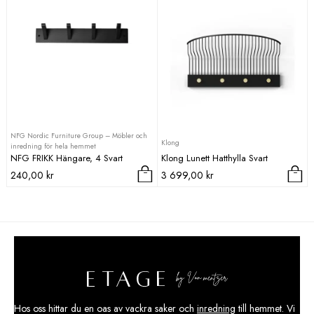
NFG Nordic Furniture Group – Möbler och
Klong
inredning för hela hemmet
NFG FRIKK Hängare, 4 Svart
Klong Lunett Hatthylla Svart
240,00
kr
3 699,00
kr
Hos oss hittar du en oas av vackra saker och
inredning
till hemmet. Vi