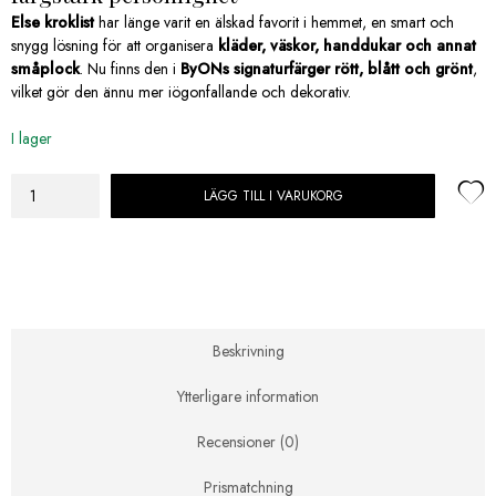
249,00 kr.
174,30 kr.
Else kroklist
har länge varit en älskad favorit i hemmet, en smart och
snygg lösning för att organisera
kläder, väskor, handdukar och annat
småplock
. Nu finns den i
ByONs signaturfärger rött, blått och grönt
,
vilket gör den ännu mer iögonfallande och dekorativ.
I lager
LÄGG TILL I VARUKORG
ByON
3-
krok
Else
Röd
mängd
Beskrivning
Ytterligare information
Recensioner (0)
Prismatchning