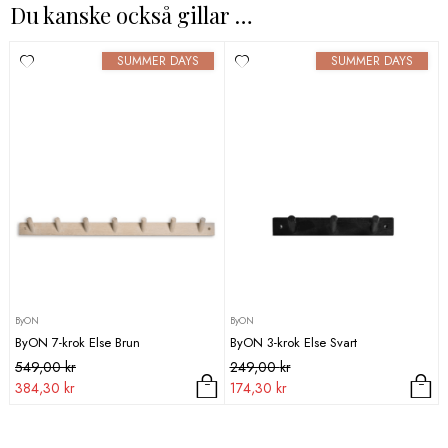
Du kanske också gillar …
SUMMER DAYS
SUMMER DAYS
ByON
ByON
ByON 7-krok Else Brun
ByON 3-krok Else Svart
Det
Det
Det
Det
549,00
kr
249,00
kr
ursprungliga
nuvarande
ursprungliga
nuvarande
384,30
kr
174,30
kr
priset
priset
priset
priset
var:
är:
var:
är: