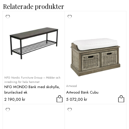
549,00 kr.
384,30 kr.
249,00 kr.
174,30 kr.
Relaterade produkter
NFG Nordic Furniture Group – Möbler och
inredning för hela hemmet
Artwood
NFG MONDO Bänk med skohylla,
brunlackad ek
Artwood Bänk Cubu
2 190,00
kr
5 072,00
kr