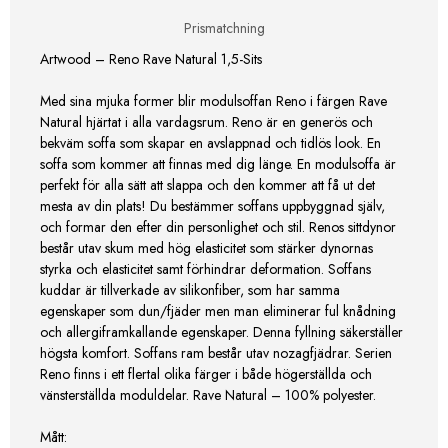
Prismatchning
Artwood – Reno Rave Natural 1,5-Sits
Med sina mjuka former blir modulsoffan Reno i färgen Rave
Natural hjärtat i alla vardagsrum. Reno är en generös och
bekväm soffa som skapar en avslappnad och tidlös look. En
soffa som kommer att finnas med dig länge. En modulsoffa är
perfekt för alla sätt att slappa och den kommer att få ut det
mesta av din plats! Du bestämmer soffans uppbyggnad själv,
och formar den efter din personlighet och stil. Renos sittdynor
består utav skum med hög elasticitet som stärker dynornas
styrka och elasticitet samt förhindrar deformation. Soffans
kuddar är tillverkade av silikonfiber, som har samma
egenskaper som dun/fjäder men man eliminerar ful knådning
och allergiframkallande egenskaper. Denna fyllning säkerställer
högsta komfort. Soffans ram består utav nozagfjädrar. Serien
Reno finns i ett flertal olika färger i både högerställda och
vänsterställda moduldelar. Rave Natural – 100% polyester.
Mått: