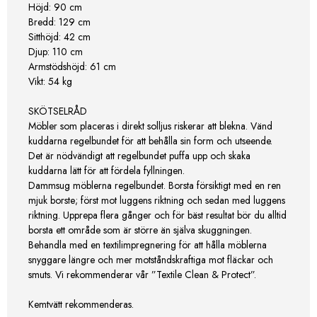
Höjd: 90 cm
Bredd: 129 cm
Sitthöjd: 42 cm
Djup: 110 cm
Armstödshöjd: 61 cm
Vikt: 54 kg
SKÖTSELRÅD
Möbler som placeras i direkt solljus riskerar att blekna. Vänd
kuddarna regelbundet för att behålla sin form och utseende.
Det är nödvändigt att regelbundet puffa upp och skaka
kuddarna lätt för att fördela fyllningen.
Dammsug möblerna regelbundet. Borsta försiktigt med en ren
mjuk borste; först mot luggens riktning och sedan med luggens
riktning. Upprepa flera gånger och för bäst resultat bör du alltid
borsta ett område som är större än själva skuggningen.
Behandla med en textilimpregnering för att hålla möblerna
snyggare längre och mer motståndskraftiga mot fläckar och
smuts. Vi rekommenderar vår ”Textile Clean & Protect”.
Kemtvätt rekommenderas.