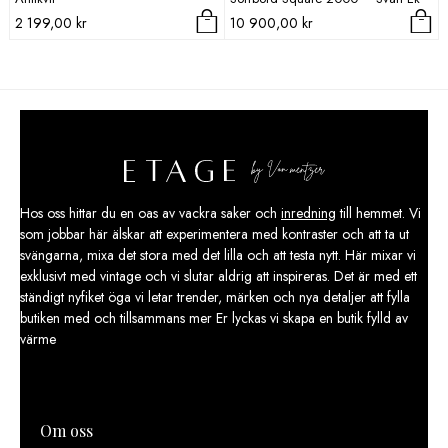
2 199,00
kr
10 900,00
kr
Hos oss hittar du en oas av vackra saker och
inredning
till hemmet. Vi
som jobbar här älskar att experimentera med kontraster och att ta ut
svängarna, mixa det stora med det lilla och att testa nytt. Här mixar vi
exklusivt med vintage och vi slutar aldrig att inspireras. Det är med ett
ständigt nyfiket öga vi letar trender, märken och nya detaljer att fylla
butiken med och tillsammans mer Er lyckas vi skapa en butik fylld av
värme
Om oss