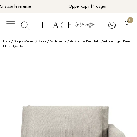
Fortsätt
Snabba leveranser
Öppet köp i 14 dagar
till
innehåll
0
Hem
/
Shop
/
Möbler
/
Soffor
/
Modulsoffor
/ Artwood – Reno fåtölj/sektion höger Rave
Natur 1,5-Sits