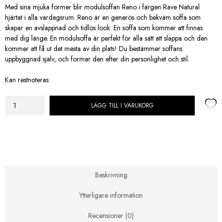
Med sina mjuka former blir modulsoffan Reno i färgen Rave Natural
hjärtat i alla vardagsrum. Reno är en generös och bekväm soffa som
skapar en avslappnad och tidlös look. En soffa som kommer att finnas
med dig länge. En modulsoffa är perfekt för alla sätt att slappa och den
kommer att få ut det mesta av din plats! Du bestämmer soffans
uppbyggnad själv, och formar den efter din personlighet och stil.
Kan restnoteras
LÄGG TILL I VARUKORG
Artwood
–
Reno
fåtölj/sektion
höger
Rave
Natur
Beskrivning
1,5-
Sits
Ytterligare information
mängd
Recensioner (0)