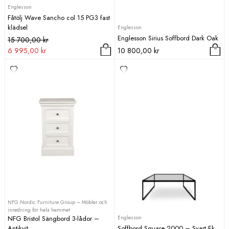
Englesson
Fåtölj Wave Sancho col 15 PG3 fast
klädsel
Englesson
Englesson Sirius Soffbord Dark Oak
Det
Det
15 700,00
kr
ursprungliga
nuvarande
6 995,00
kr
10 800,00
kr
priset
priset
var:
är:
15
6
700,00 kr.
995,00 kr.
NFG Nordic Furniture Group – Möbler och
inredning för hela hemmet
Englesson
NFG Bristol Sängbord 3-lådor –
Antikvit
Soffbord Square 2000 – Svart Ek