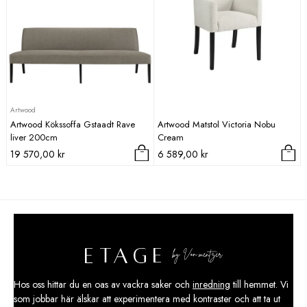
Artwood
Artwood Kökssoffa Gstaadt Rave
Artwood Matstol Victoria Nobu
liver 200cm
Cream
19 570,00
kr
6 589,00
kr
Hos oss hittar du en oas av vackra saker och
inredning
till hemmet. Vi
som jobbar här älskar att experimentera med kontraster och att ta ut