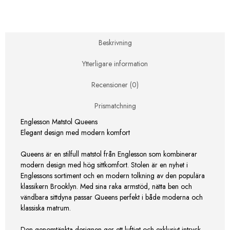
Beskrivning
Ytterligare information
Recensioner (0)
Prismatchning
Englesson Matstol Queens
Elegant design med modern komfort
Queens är en stilfull matstol från Englesson som kombinerar
modern design med hög sittkomfort. Stolen är en nyhet i
Englessons sortiment och en modern tolkning av den populära
klassikern Brooklyn. Med sina raka armstöd, nätta ben och
vändbara sittdyna passar Queens perfekt i både moderna och
klassiska matrum.
Den genomtänkta designen ger ett luftigt och exklusivt intryck