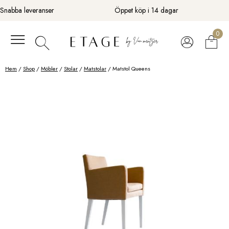
Fortsätt
Snabba leveranser
Öppet köp i 14 dagar
till
innehåll
0
Hem
/
Shop
/
Möbler
/
Stolar
/
Matstolar
/ Matstol Queens