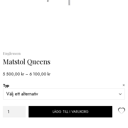
Englesson
Matstol Queens
Prisintervall:
5 500,00
kr
–
6 100,00
kr
5
Typ
500,00 kr
till
6
100,00 kr
LÄGG TILL I VARUKORG
Matstol
Queens
mängd