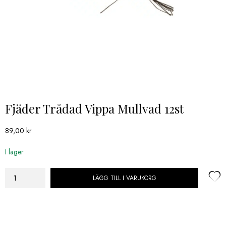
Fjäder Trådad Vippa Mullvad 12st
89,00
kr
I lager
LÄGG TILL I VARUKORG
Fjäder
Trådad
Vippa
Mullvad
12st