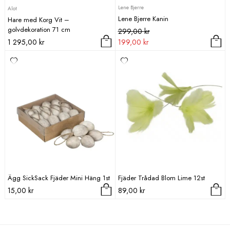
Lene Bjerre
Alot
Lene Bjerre Kanin
Hare med Korg Vit –
golvdekoration 71 cm
Det
Det
299,00
kr
ursprungliga
nuvarande
1 295,00
kr
199,00
kr
priset
priset
var:
är:
299,00 kr.
199,00 kr.
Ägg SickSack Fjäder Mini Häng 1st
Fjäder Trådad Blom Lime 12st
15,00
kr
89,00
kr