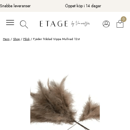
Fortsätt
Snabba leveranser
Öppet köp i 14 dagar
till
innehåll
0
Hem
/
Shop
/
Påsk
/ Fjäder Trådad Vippa Mullvad 12st