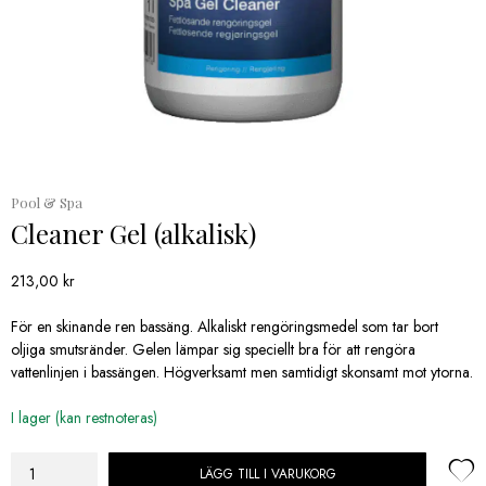
Pool & Spa
Cleaner Gel (alkalisk)
213,00
kr
För en skinande ren bassäng. Alkaliskt rengöringsmedel som tar bort
oljiga smutsränder. Gelen lämpar sig speciellt bra för att rengöra
vattenlinjen i bassängen. Högverksamt men samtidigt skonsamt mot ytorna.
I lager (kan restnoteras)
LÄGG TILL I VARUKORG
Cleaner