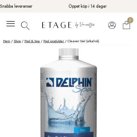
Fortsätt
Snabba leveranser
Öppet köp i 14 dagar
till
innehåll
0
Hem
/
Shop
/
Pool & Spa
/
Pool produkter
/ Cleaner Gel (alkalisk)