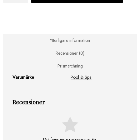
Gel
(alkalisk)
mängd
Ytterligare information
Recensioner (0)
Prismatchning
Varumärke
Pool & Spa
Recensioner
Det finns inga recensioner än.