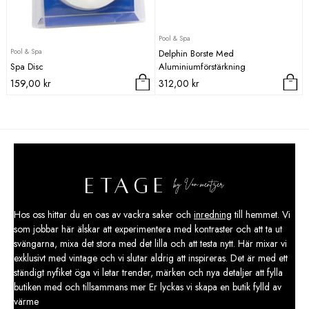
Pool & Spa
Pool & Spa
Delphin Borste Med
Spa Disc
Aluminiumförstärkning
159,00
kr
312,00
kr
Hos oss hittar du en oas av vackra saker och
inredning
till hemmet. Vi
som jobbar här älskar att experimentera med kontraster och att ta ut
svängarna, mixa det stora med det lilla och att testa nytt. Här mixar vi
exklusivt med vintage och vi slutar aldrig att inspireras. Det är med ett
ständigt nyfiket öga vi letar trender, märken och nya detaljer att fylla
butiken med och tillsammans mer Er lyckas vi skapa en butik fylld av
värme