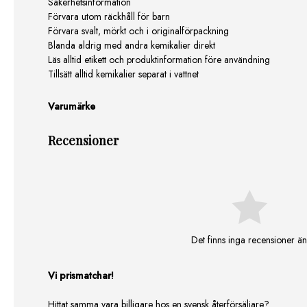
Säkerhetsinformation
Förvara utom räckhåll för barn
Förvara svalt, mörkt och i originalförpackning
Blanda aldrig med andra kemikalier direkt
Läs alltid etikett och produktinformation före användning
Tillsätt alltid kemikalier separat i vattnet
Varumärke
Recensioner
Det finns inga recensioner än
Vi prismatchar!
Hittat samma vara billigare hos en svensk återförsäljare?