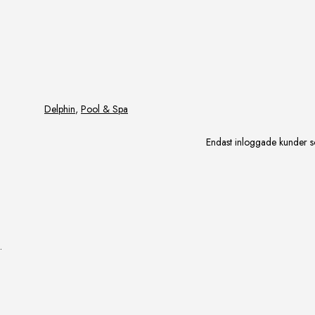
Delphin
,
Pool & Spa
Endast inloggade kunder s
.