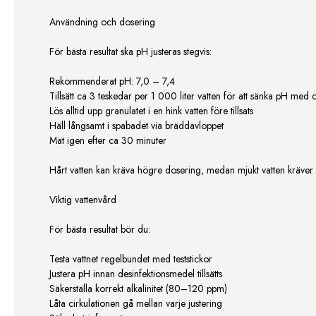
Användning och dosering
För bästa resultat ska pH justeras stegvis:
Rekommenderat pH: 7,0 – 7,4
Tillsätt ca 3 teskedar per 1 000 liter vatten för att sänka pH med 
Lös alltid upp granulatet i en hink vatten före tillsats
Häll långsamt i spabadet via bräddavloppet
Mät igen efter ca 30 minuter
Hårt vatten kan kräva högre dosering, medan mjukt vatten kräve
Viktig vattenvård
För bästa resultat bör du:
Testa vattnet regelbundet med teststickor
Justera pH innan desinfektionsmedel tillsätts
Säkerställa korrekt alkalinitet (80–120 ppm)
Låta cirkulationen gå mellan varje justering