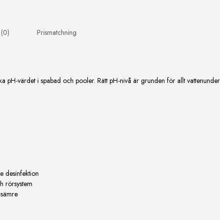
 (0)
Prismatchning
ka pH-värdet i spabad och pooler. Rätt pH-nivå är grunden för allt vattenunde
e desinfektion
ch rörsystem
r sämre