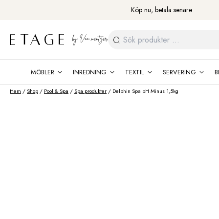
Fortsätt
Köp nu, betala senare
till
innehåll
Sök
efter:
MÖBLER
INREDNING
TEXTIL
SERVERING
B
Hem
/
Shop
/
Pool & Spa
/
Spa produkter
/ Delphin Spa pH Minus 1,5kg