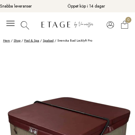
Fortsätt
Snabba leveranser
Öppet köp i 14 dagar
till
innehåll
0
Hem
/
Shop
/
Pool & Spa
/
Spabad
/ Svenska Bad Locklyft Pro