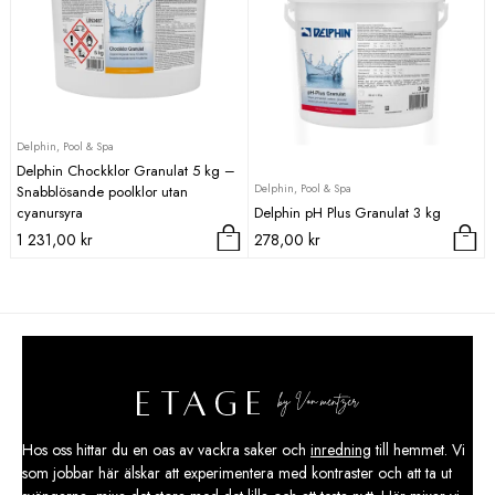
Delphin, Pool & Spa
Delphin Chockklor Granulat 5 kg –
Delphin, Pool & Spa
Snabblösande poolklor utan
cyanursyra
Delphin pH Plus Granulat 3 kg
1 231,00
kr
278,00
kr
Hos oss hittar du en oas av vackra saker och
inredning
till hemmet. Vi
som jobbar här älskar att experimentera med kontraster och att ta ut