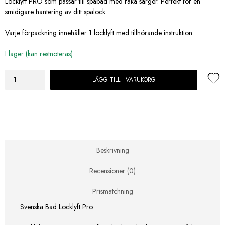
Locklyft PRO som passar till spabad med raka sarger. Perfekt för en
smidigare hantering av ditt spalock.
Varje förpackning innehåller 1 locklyft med tillhörande instruktion.
I lager (kan restnoteras)
LÄGG TILL I VARUKORG
Svenska
Bad
Locklyft
Pro
mängd
Beskrivning
Recensioner (0)
Prismatchning
Svenska Bad Locklyft Pro