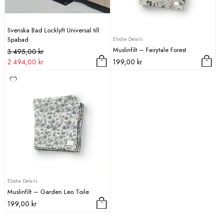
Svenska Bad Locklyft Universal till
Spabad
Elodie Details
Muslinfilt – Fairytale Forest
Det
Det
3 495,00
kr
ursprungliga
nuvarande
2 494,00
kr
199,00
kr
priset
priset
var:
är:
3
2
495,00 kr.
494,00 kr.
Elodie Details
Muslinfilt – Garden Leo Toile
199,00
kr