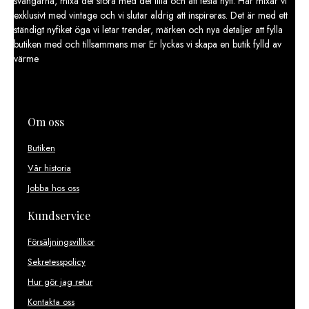
svängarna, mixa det stora med det lilla och att testa nytt. Här mixar vi
exklusivt med vintage och vi slutar aldrig att inspireras. Det är med ett
ständigt nyfiket öga vi letar trender, märken och nya detaljer att fylla
butiken med och tillsammans mer Er lyckas vi skapa en butik fylld av
värme
Om oss
Butiken
Vår historia
Jobba hos oss
Kundservice
Försäljningsvillkor
Sekretesspolicy
Hur gör jag retur
Kontakta oss