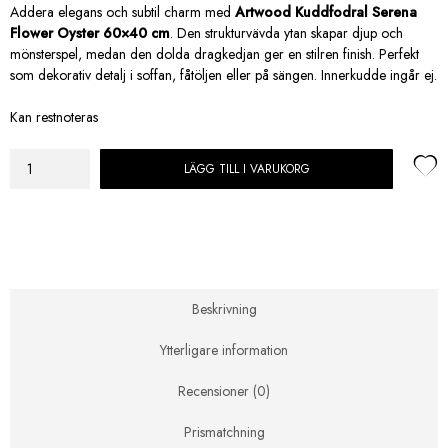
priset
priset
Addera elegans och subtil charm med
Artwood Kuddfodral Serena
var:
är:
Flower Oyster 60×40 cm
. Den strukturvävda ytan skapar djup och
735,00 kr.
551,25 kr.
mönsterspel, medan den dolda dragkedjan ger en stilren finish. Perfekt
som dekorativ detalj i soffan, fåtöljen eller på sängen. Innerkudde ingår ej.
Kan restnoteras
LÄGG TILL I VARUKORG
Artwood
Kuddfodral
Serena
flower
Oyster
60x40cm
mängd
Beskrivning
Ytterligare information
Recensioner (0)
Prismatchning