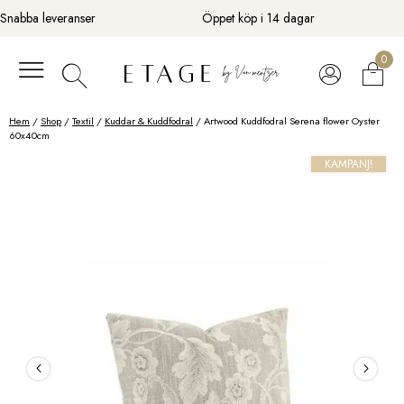
Fortsätt
Snabba leveranser
Öppet köp i 14 dagar
till
innehåll
0
Hem
/
Shop
/
Textil
/
Kuddar & Kuddfodral
/ Artwood Kuddfodral Serena flower Oyster
60x40cm
KAMPANJ!