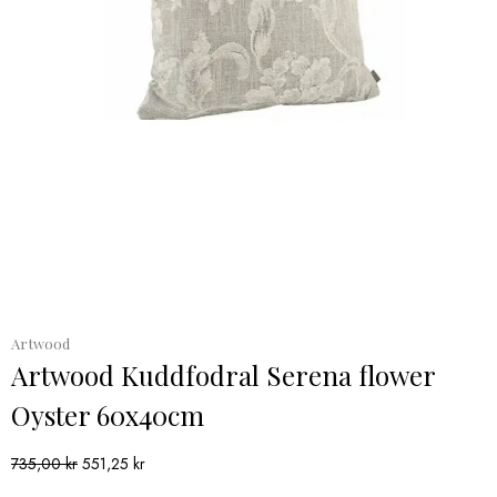
Artwood
Artwood Kuddfodral Serena flower
Oyster 60x40cm
Det
Det
735,00
kr
551,25
kr
ursprungliga
nuvarande