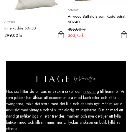
Artwood
Artwood Buffalo Brown Kuddfodral
60×40
Artwood
Innerkudde 50×50
Det
Det
485,00
kr
ursprungliga
nuvarande
299,00
kr
363,75
kr
priset
priset
var:
är:
485,00 kr.
363,75 kr.
Hos oss hittar du en oas av vackra saker och
inredning
till hemmet. Vi
som jobbar här älskar att experimentera med kontraster och att ta ut
svängarna, mixa det stora med det lilla och att testa nytt. Här mixar vi
exklusivt med vintage och vi slutar aldrig att inspireras. Det är med ett
ständigt nyfiket öga vi letar trender, märken och nya detaljer att fylla
butiken med och tillsammans mer Er lyckas vi skapa en butik fylld av
värme