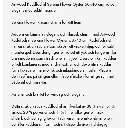
Artwood Kuddfodral Serena Flower Oyster 60×40 cm, tidlös
elegans med subtilt mönster
Serena Flower, klassisk charm för ditt hem
Addera en känsla av elegans och klassisk charm med Artwood
Kuddfodral Serena Flower Oyster 60×40 cm. Kuddfodralet
har en strukturvävd yta som skapar ett vackert djup och ett subtilt
mönsterspel. Dess design ger ett tidlöst uttryck och fungerar lika
bra i moderna som i traditionella miljöer. Dessutom kan kudden
enkelt kombineras med andra textilier och dekorativa kuddar
för att skapa en harmonisk och inbjudande atmosfär. Placera
den i soffan, på sängen eller i favoritfåtöljen för att ge rummet
både stil och karaktär.
Material och kvalitet för vardag och elegans
Detta strukturvävda kuddfodral är tillverkat av 38 % akryl, 31 %
viskos, 20 % polyester och 11 % linne, vilket ger en mjuk,
slitstark och behaglig textur. Tack vare materialkombinationen
behåller kudden sin form och sitt utseende även vid daglig