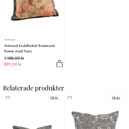
Artwood
Artwood Kuddfodral Rosewood
flower med frans
Det
Det
1 188,00
kr
ursprungliga
nuvarande
891,00
kr
priset
priset
Den
var:
är:
här
1
891,00 kr.
produkten
Relaterade produkter
188,00 kr.
har
flera
DEAL
DEAL
varianter.
De
olika
alternativen
kan