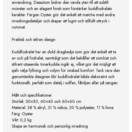
användning. Dessutom bidrar den vävda ytan till ett subtilt
mönster och en elegant finish som förstärker kuddfodralets
karaktär. Färgen Oyster gör det enkelt att matcha med andra
inredningsdetaljer och skapar ett lugnt och stilfullt uttryck i
rummet.
Praktisk och stilren design
Kuddfodralet har en dold dragkedja som gör det enkelt att ta
av och på fodralet, samtidigt som det behåller ett sömlöst och
stilrent utseende. Innerkudde ingår ej, vilket gör det möjligt att
själv välja fyllning och volym för önskad komfort. Tack vare den
genomtänkta designen blir kuddfodralet både dekorativt och
funktionellt, perfekt som detalj i soffan, fåtöljen eller på sängen.
Mått och specifikationer
Storlek: 50×50, 60×40 och 60×60 cm
Material: 38 % akryl, 31 % viskos, 20 % polyester, 11 % linne
Färg: Oyster
Vikt: 0,2 kg
Skapa en harmonisk och personlig inredning