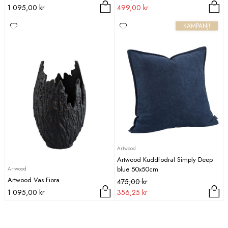
ursprungliga
nuvarande
1 095,00
kr
499,00
kr
priset
priset
KAMPANJ!
var:
är:
965,00 kr.
499,00 kr.
Artwood
Artwood Kuddfodral Simply Deep
blue 50x50cm
Artwood
Artwood Vas Fiora
Det
Det
475,00
kr
ursprungliga
nuvarande
1 095,00
kr
356,25
kr
priset
priset
var:
är:
475,00 kr.
356,25 kr.