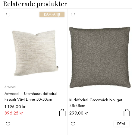
Relaterade produkter
KAMPANJ!
Artwood
Artwood – Utomhuskuddfodral
Pascati Vävt Linne 50x50cm
Kuddfodral Greenwich Nougat
45x45cm
Det
Det
1 195,00
kr
ursprungliga
nuvarande
896,25
kr
299,00
kr
priset
priset
DEAL
var:
är:
1
896,25 kr.