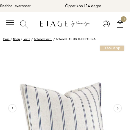
Fortsätt
Snabba leveranser
Öppet köp i 14 dagar
till
innehåll
0
Hem
/
Shop
/
Textil
/
Artwood textil
/ Artwood LOTUS KUDDFODRAL
KAMPANJ!