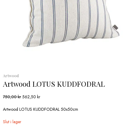
Artwood
Artwood LOTUS KUDDFODRAL
Det
Det
750,00
kr
562,50
kr
ursprungliga
nuvarande
priset
priset
Artwood LOTUS KUDDFODRAL 50x50cm
var:
är:
750,00 kr.
562,50 kr.
Slut i lager