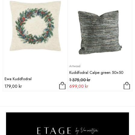
195,00 kr.
Artwood
Kuddfodral Calpe green 50×50
Ewa Kuddfodral
Det
Det
1 375,00
kr
ursprungliga
nuvarande
179,00
kr
699,00
kr
priset
priset
var:
är:
1
699,00 kr.
375,00 kr.