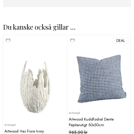
Du kanske också gillar …
DEAL
Artwood
Artwood Kuddfodral Dente
Pepitarutigt 50x50cm
Artwood
Artwood Vas Fiora Ivory
Det
Det
965,00
kr