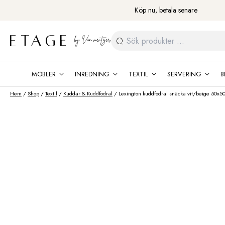
Fortsätt
Köp nu, betala senare
till
innehåll
Sök
efter:
MÖBLER
INREDNING
TEXTIL
SERVERING
B
Hem
/
Shop
/
Textil
/
Kuddar & Kuddfodral
/ Lexington kuddfodral snäcka vit/beige 50x5