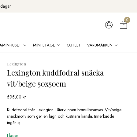
 dagar
0
AMINHUSET
MINI ETAGE
OUTLET
VARUMÄRKEN
Lexington
Lexington kuddfodral snäcka
vit/beige 50x50cm
595,00
kr
Kuddfodral från Lexington i återvunnen bomullscanvas. Vit/beige
snäckmotiv som ger en lugn och kustnära känsla. Innerkudde
ingår ej.
I lager