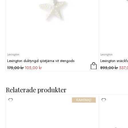
Lexington
Lexington
Lexington duktyngd sjöstjärna vit stengods
Lexington snäckfa
Det
Det
Det
175,00
kr
105,00
kr
895,00
kr
537
ursprungliga
nuvarande
urspr
priset
priset
priset
var:
är:
var:
Relaterade produkter
175,00 kr.
105,00 kr.
895,
KAMPANJ!