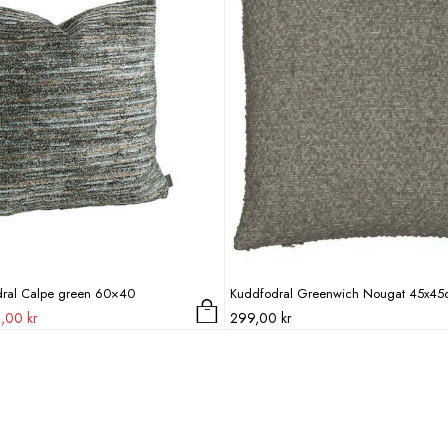
ral Calpe green 60×40
Kuddfodral Greenwich Nougat 45x4
Det
5,00
kr
299,00
kr
prungliga
nuvarande
et
priset
är:
885,00 kr.
,00 kr.