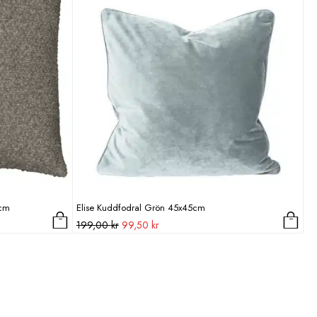
5cm
Elise Kuddfodral Grön 45x45cm
Det
Det
199,00
kr
99,50
kr
ursprungliga
nuvarande
priset
priset
var:
är:
199,00 kr.
99,50 kr.