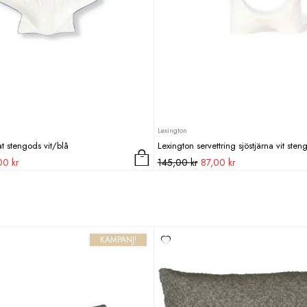
Lexington
t stengods vit/blå
Lexington servettring sjöstjärna vit sten
Det
Det
Det
,00
kr
145,00
kr
87,00
kr
ungliga
nuvarande
ursprungliga
nuvarande
priset
priset
priset
är:
var:
är:
00 kr.
537,00 kr.
145,00 kr.
87,00 kr.
KAMPANJ!