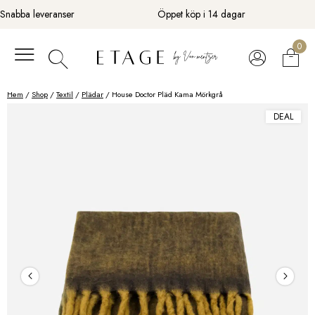
Fortsätt
Snabba leveranser
Öppet köp i 14 dagar
till
innehåll
0
Hem
/
Shop
/
Textil
/
Plädar
/ House Doctor Pläd Kama Mörkgrå
DEAL