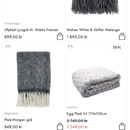
Strömshaga
Ullpläd Ljusgrå M. Mörka Fransar
Mohair White & Skiffer Melange
899,00
kr
1 895,00
kr
DEAL
Ceannis
Egg Pläd Vit 170x130cm
Mogihome
Pläd Morgan grå
Det
Det
3 749,00
kr
ursprungliga
nuvarande
849,00
kr
2 249,00
kr