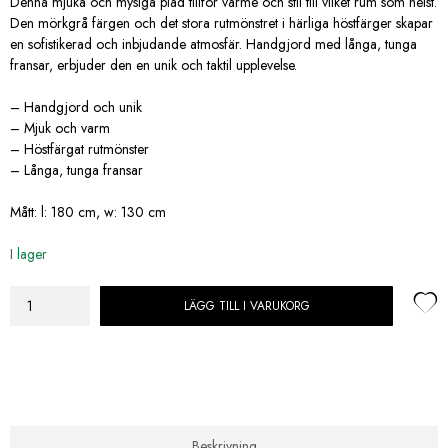
849,00 kr.
499,00 kr.
Denna mjuka och mysiga pläd tillför värme och stil till vilket rum som helst.
Den mörkgrå färgen och det stora rutmönstret i härliga höstfärger skapar
en sofistikerad och inbjudande atmosfär. Handgjord med långa, tunga
fransar, erbjuder den en unik och taktil upplevelse.
– Handgjord och unik
– Mjuk och varm
– Höstfärgat rutmönster
– Långa, tunga fransar
Mått: l: 180 cm, w: 130 cm
I lager
LÄGG TILL I VARUKORG
House
Doctor
Pläd
Kama
Mörkgrå
mängd
Beskrivning