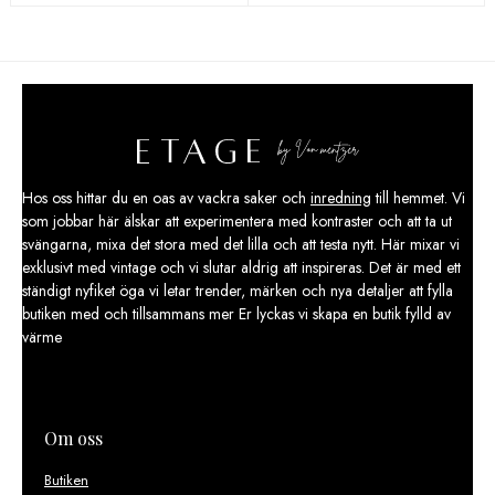
priset
priset
var:
är:
3
2
749,00 kr.
249,00 kr.
Hos oss hittar du en oas av vackra saker och
inredning
till hemmet. Vi
som jobbar här älskar att experimentera med kontraster och att ta ut
svängarna, mixa det stora med det lilla och att testa nytt. Här mixar vi
exklusivt med vintage och vi slutar aldrig att inspireras. Det är med ett
ständigt nyfiket öga vi letar trender, märken och nya detaljer att fylla
butiken med och tillsammans mer Er lyckas vi skapa en butik fylld av
värme
Om oss
Butiken