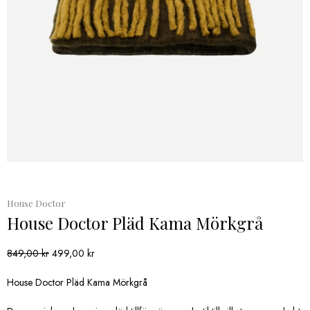
House Doctor
House Doctor Pläd Kama Mörkgrå
Det
Det
849,00
kr
499,00
kr
ursprungliga
nuvarande
priset
priset
House Doctor Pläd Kama Mörkgrå
var:
är: