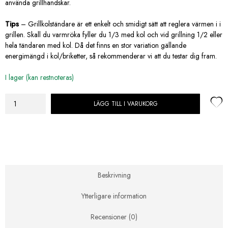
använda grillhandskar.
Tips
– Grillkolständare är ett enkelt och smidigt sätt att reglera värmen i i
grillen. Skall du varmröka fyller du 1/3 med kol och vid grillning 1/2 eller
hela tändaren med kol. Då det finns en stor variation gällande
energimängd i kol/briketter, så rekommenderar vi att du testar dig fram.
I lager (kan restnoteras)
LÄGG TILL I VARUKORG
Napoleon
Grillkolständare
mängd
Beskrivning
Ytterligare information
Recensioner (0)