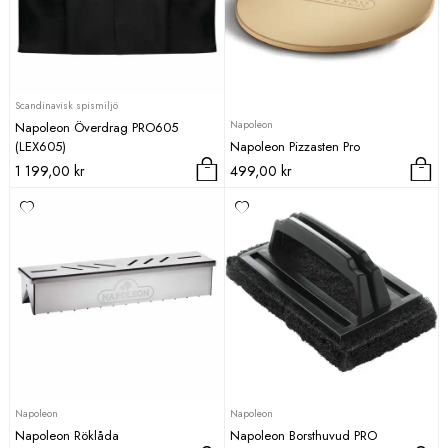
Scandinavisk spismiljö
Napoleon
Napoleon Överdrag PRO605
(LEX605)
Napoleon Pizzasten Pro
1 199,00
kr
499,00
kr
Napoleon
Napoleon
Napoleon Röklåda
Napoleon Borsthuvud PRO