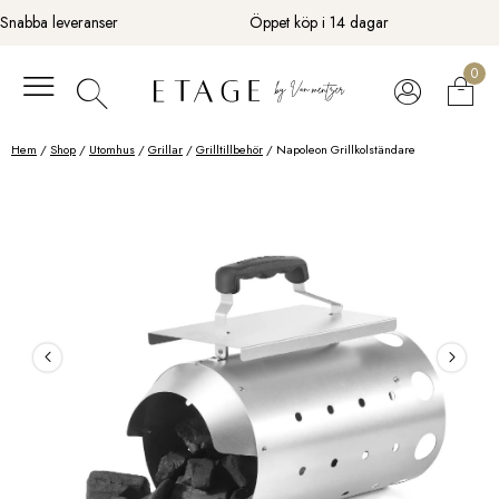
Fortsätt
Snabba leveranser
Öppet köp i 14 dagar
till
innehåll
0
Hem
/
Shop
/
Utomhus
/
Grillar
/
Grilltillbehör
/ Napoleon Grillkolständare