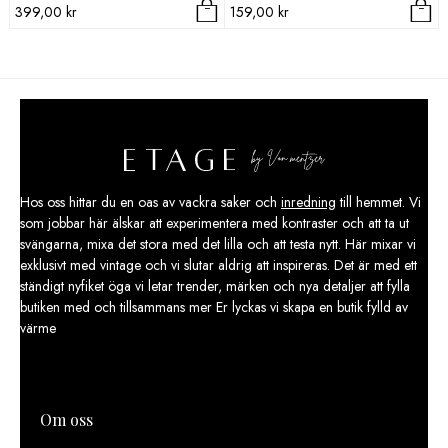
399,00
kr
159,00
kr
Hos oss hittar du en oas av vackra saker och
inredning
till hemmet. Vi
som jobbar här älskar att experimentera med kontraster och att ta ut
svängarna, mixa det stora med det lilla och att testa nytt. Här mixar vi
exklusivt med vintage och vi slutar aldrig att inspireras. Det är med ett
ständigt nyfiket öga vi letar trender, märken och nya detaljer att fylla
butiken med och tillsammans mer Er lyckas vi skapa en butik fylld av
värme
Om oss