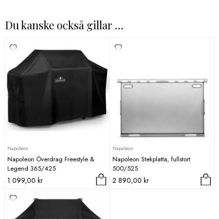
Du kanske också gillar …
Napoleon
Napoleon
Napoleon Överdrag Freestyle &
Napoleon Stekplatta, fullstort
Legend 365/425
500/525
1 099,00
kr
2 890,00
kr